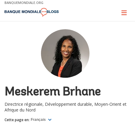
Skip
BANQUEMONDIALE.ORG
to
Main
Page
naviga
Navigation
Meskerem Brhane
Directrice régionale, Développement durable, Moyen-Orient et
Afrique du Nord
Cette page en:
Français