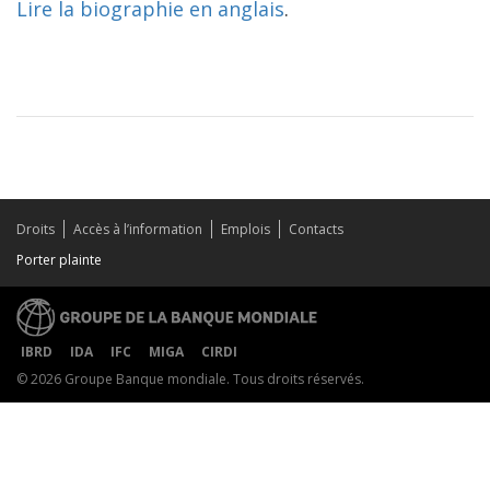
Lire la biographie en anglais
.
Droits
Accès à l’information
Emplois
Contacts
Porter plainte
IBRD
IDA
IFC
MIGA
CIRDI
© 2026 Groupe Banque mondiale. Tous droits réservés.