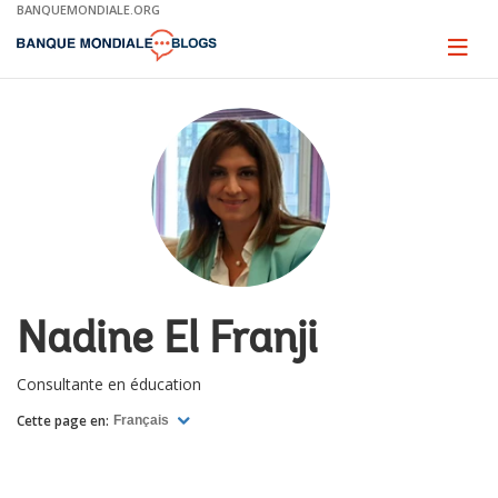
Skip
BANQUEMONDIALE.ORG
to
Main
Page
naviga
Navigation
Nadine El Franji
Consultante en éducation
Cette page en:
Français