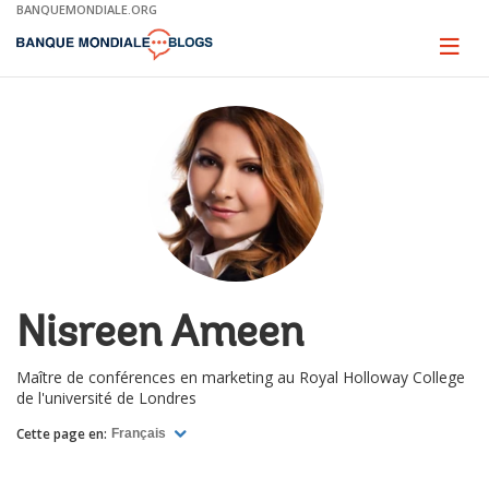
Skip
BANQUEMONDIALE.ORG
to
Main
Page
naviga
Navigation
Nisreen Ameen
Maître de conférences en marketing au Royal Holloway College
de l'université de Londres
Cette page en:
Français