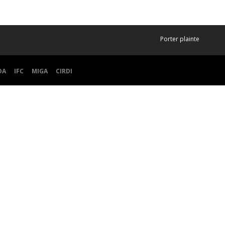
Porter plainte
DA
IFC
MIGA
CIRDI