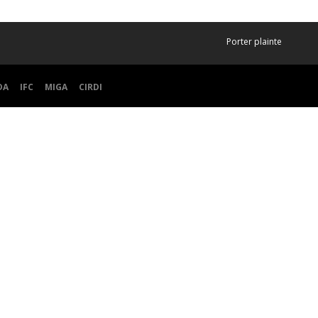
Porter plainte
DA
IFC
MIGA
CIRDI