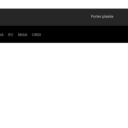
Porter plainte
DA
IFC
MIGA
CIRDI