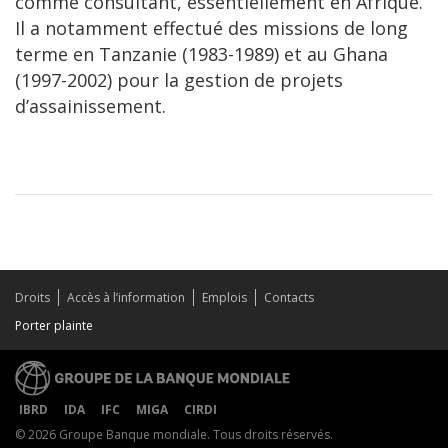
comme consultant, essentiellement en Afrique.
Il a notamment effectué des missions de long
terme en Tanzanie (1983-1989) et au Ghana
(1997-2002) pour la gestion de projets
d’assainissement.
Droits
Accès à l’information
Emplois
Contacts
Porter plainte
IBRD
IDA
IFC
MIGA
CIRDI
© 2026 Groupe Banque mondiale. Tous droits réservés.