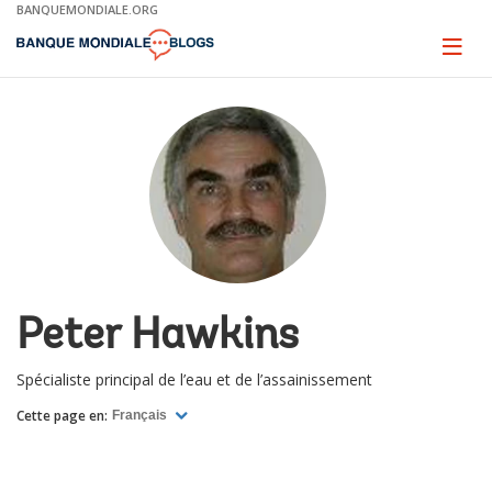
Skip
BANQUEMONDIALE.ORG
to
Main
Page
naviga
Navigation
Peter Hawkins
Spécialiste principal de l’eau et de l’assainissement
Cette page en:
Français