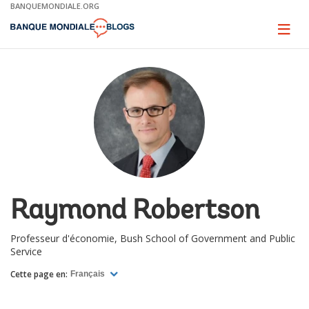
Skip
BANQUEMONDIALE.ORG
to
Main
Page
naviga
Navigation
Raymond Robertson
Professeur d'économie, Bush School of Government and Public
Service
Cette page en:
Français