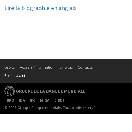
Lire la biographie en anglais
.
Droits
Accès à l’information
Emplois
Contacts
Porter plainte
IBRD
IDA
IFC
MIGA
CIRDI
© 2026 Groupe Banque mondiale. Tous droits réservés.