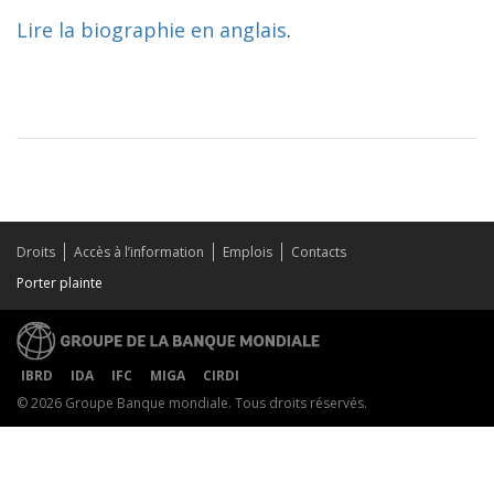
Lire la biographie en anglais
.
Droits
Accès à l’information
Emplois
Contacts
Porter plainte
IBRD
IDA
IFC
MIGA
CIRDI
© 2026 Groupe Banque mondiale. Tous droits réservés.