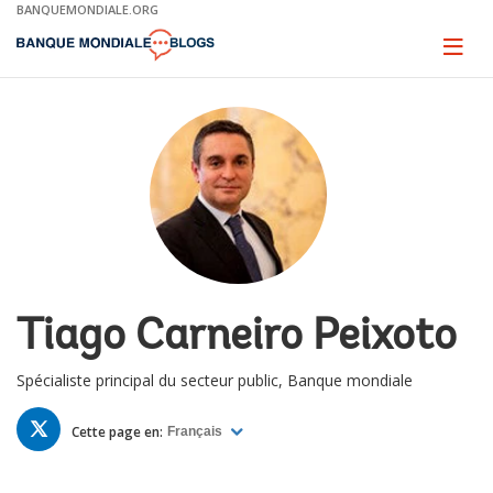
Skip
BANQUEMONDIALE.ORG
to
Main
Page
naviga
Navigation
Tiago Carneiro Peixoto
Spécialiste principal du secteur public, Banque mondiale
TWITTER
Cette page en:
Français