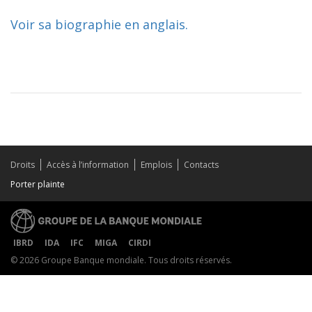
Voir sa biographie en anglais.
Droits
Accès à l’information
Emplois
Contacts
Porter plainte
IBRD
IDA
IFC
MIGA
CIRDI
© 2026 Groupe Banque mondiale. Tous droits réservés.