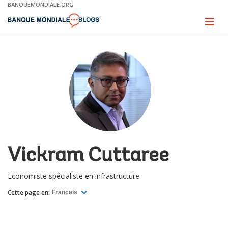
Skip
BANQUEMONDIALE.ORG
to
Main
Page
naviga
Navigation
Vickram Cuttaree
Economiste spécialiste en infrastructure
Cette page en:
Français