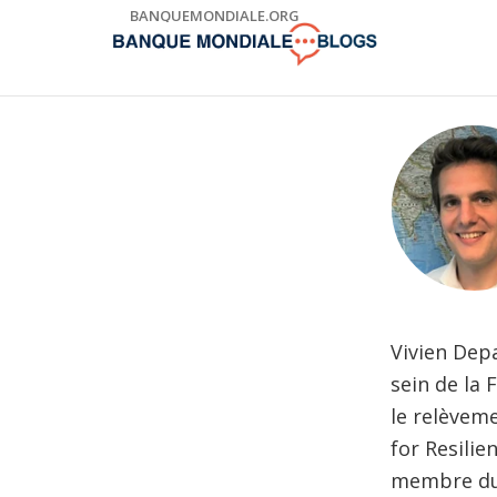
Skip
BANQUEMONDIALE.ORG
to
Main
Navigation
Vivien Depa
sein de la 
le relèveme
for Resili
membre du 