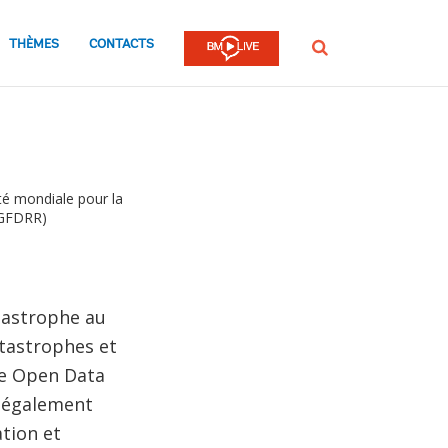
THÈMES
CONTACTS
Rechercher
ité mondiale pour la
(GFDRR)
atastrophe au
atastrophes et
ive Open Data
t également
tion et