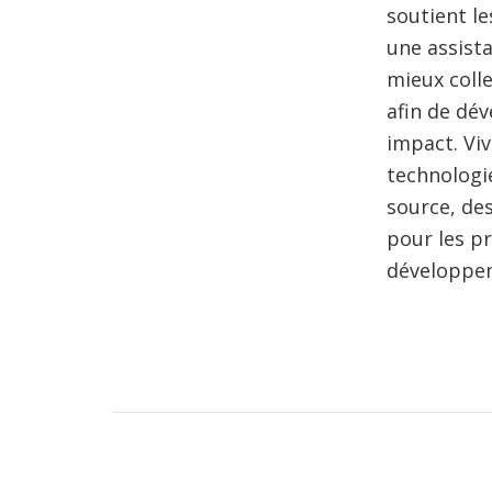
soutient l
une assist
mieux colle
afin de dév
impact. Vi
technologi
source, de
pour les pr
développe