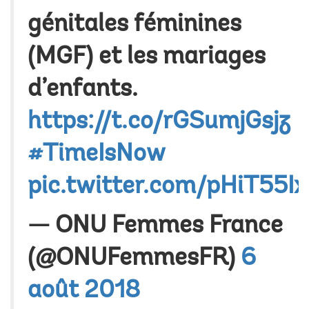
génitales féminines
(MGF) et les mariages
d’enfants.
https://t.co/rGSumjGsjz
#TimeIsNow
pic.twitter.com/pHiT55Ix
— ONU Femmes France
(@ONUFemmesFR)
6
août 2018