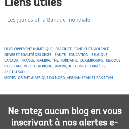
Liens utiles
Les jeunes et la Banque mondiale
DÉVELOPPEMENT NUMÉRIQUE
FRAGILITÉ, CONFLIT ET VIOLENCE
GENRE ET ÉGALITÉ DES SEXES
SANTÉ
ÉDUCATION
BELGIQUE
CANADA
FRANCE
GAMBIA, THE
JORDANIE
LUXEMBOURG
MEXIQUE
PAKISTAN
PÉROU
AFRIQUE
AMÉRIQUE LATINE ET CARAÏBES
ASIE DU SUD
MOYEN-ORIENT & AFRIQUE DU NORD, AFGHANISTAN ET PAKISTAN
Ne ratez aucun blog en vous
inscrivant à nos alertes e-