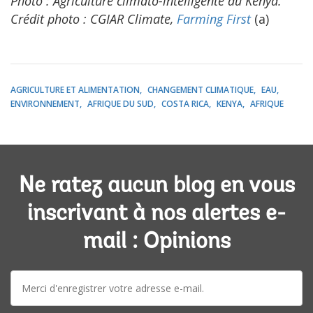
Photo : Agriculture climato-intelligente au Kenya.
Crédit photo : CGIAR Climate,
Farming First
(a)
AGRICULTURE ET ALIMENTATION
CHANGEMENT CLIMATIQUE
EAU
ENVIRONNEMENT
AFRIQUE DU SUD
COSTA RICA
KENYA
AFRIQUE
Ne ratez aucun blog en vous
inscrivant à nos alertes e-
mail : Opinions
E-
mail: