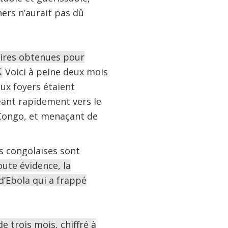
hers n’aurait pas dû
laires obtenues pour
Voici à peine deux mois
ux foyers étaient
eant rapidement vers le
e Congo, et menaçant de
és congolaises sont
oute évidence, la
’Ebola qui a frappé
 trois mois, chiffré à