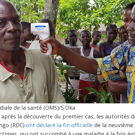
iale de la santé (OMS)/S.Oka
s après la découverte du premier cas, les autorités 
ngo (RDC)
ont déclaré la fin officielle
de la neuvième 
ictimes, qui ont succombé à une maladie à la fois évi