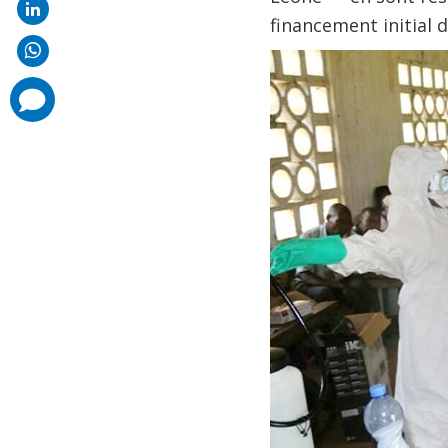
financement initial 
comments
added