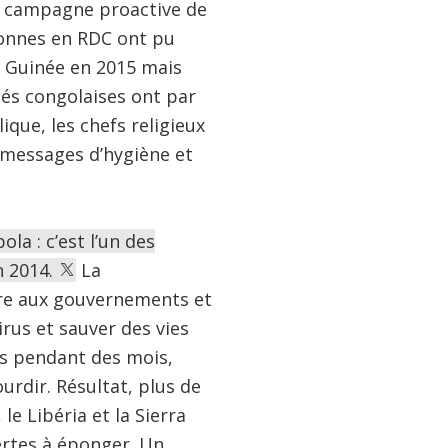
e campagne proactive de
sonnes en RDC ont pu
en Guinée en 2015 mais
tés congolaises ont par
que, les chefs religieux
 messages d’hygiène et
la : c’est l’un des
n 2014.
La
tre aux gouvernements et
irus et sauver des vies
nds pendant des mois,
urdir. Résultat, plus de
e Libéria et la Sierra
ertes à éponger. Un