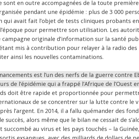
se sont en outre accompagnées de la toute premièr
organisée pendant une épidémie : plus de 3 000 per
n qui avait fait l’objet de tests cliniques probants 
l’époque pour permettre son utilisation. Les autori
e campagne originale d’information sur la santé publi
ant mis à contribution pour relayer à la radio des
iter ainsi les nouvelles contaminations.
inancements est l’un des nerfs de la guerre contre Ebo
s de l’épidémie qui a frappé l’Afrique de l’Ouest e
nds doit être rapide et proportionnée pour permet
rnationaux de se concentrer sur la lutte contre le v
après l’argent. En 2014, il a fallu quémander des fo
e succès, alors même que le bilan ne cessait de s’alo
 succombé au virus et les pays touchés – la Guinée, l
ortis exsangues, avec des milliards de dollars de p