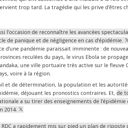
ervient trop tard. La tragédie qui les prive d’êtres c
ussi l’occasion de reconnaître les avancées spectacu
ycle de panique et de négligence en cas d’épidémie.
ce d’une pandémie paraissait imminente : de nouvea
provinces reculées du pays, le virus Ebola se propag
ndaka, une ville portuaire très active sur le fleuv
ys, voire à la région.
ail et de détermination, la population et les autorit
pidémie, déjouant les pronostics contraires. Et,
de t
ionale a su tirer des enseignements de l’épidémie d
en 2014.
DC a rapidement mis sur pied un plan de riposte de