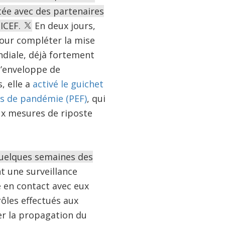
tée avec des partenaires
NICEF.
En deux jours,
pour compléter la mise
ndiale, déjà fortement
’enveloppe de
s, elle a
activé le guichet
s de pandémie (PEF)
, qui
ux mesures de riposte
quelques semaines des
nt une surveillance
é en contact avec eux
ôles effectués aux
er la propagation du