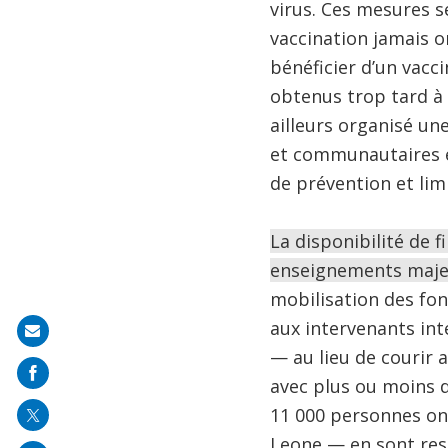
virus. Ces mesures 
vaccination jamais 
bénéficier d’un vacci
obtenus trop tard à 
ailleurs organisé un
et communautaires ét
de prévention et lim
La disponibilité de f
enseignements majeur
mobilisation des fo
aux intervenants inte
Share
— au lieu de courir 
on
avec plus ou moins d
mail
11 000 personnes ont
Leone — en sont ress