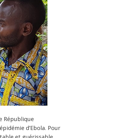
de République
épidémie d’Ebola. Pour
table et guérissable,