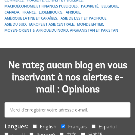
COMMERCE
FRAGILITÉ, CONFLIT ET VIOLENCE
MACROÉCONOMIE ET FINANCES PUBLIQUES
PAUVRETÉ
BELGIQUE
CANADA
FRANCE
LUXEMBOURG
AFRIQUE
AMÉRIQUE LATINE ET CARAÏBES
ASIE DE L’EST ET PACIFIQUE
ASIE DU SUD
EUROPE ET ASIE CENTRALE
MONDE ENTIER
MOYEN-ORIENT & AFRIQUE DU NORD, AFGHANISTAN ET PAKISTAN
Ne ratez aucun blog en vous
inscrivant à nos alertes e-
mail : Opinions
E-
mail:
Langues:
English
Français
Español
العربية
Русский
中文
日本語