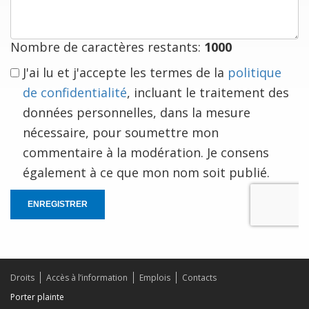
à
vous
Nombre de caractères restants:
1000
J'ai lu et j'accepte les termes de la
politique
de confidentialité
, incluant le traitement des
données personnelles, dans la mesure
nécessaire, pour soumettre mon
commentaire à la modération. Je consens
également à ce que mon nom soit publié.
ENREGISTRER
Droits
Accès à l’information
Emplois
Contacts
Porter plainte