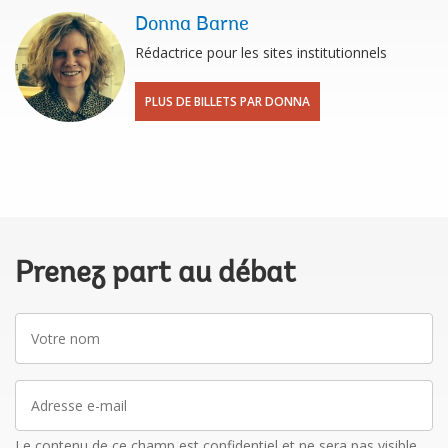
Donna Barne
Rédactrice pour les sites institutionnels
PLUS DE BILLETS PAR DONNA
Prenez part au débat
Votre
nom
Adresse
e-
mail
Le contenu de ce champ est confidentiel et ne sera pas visible