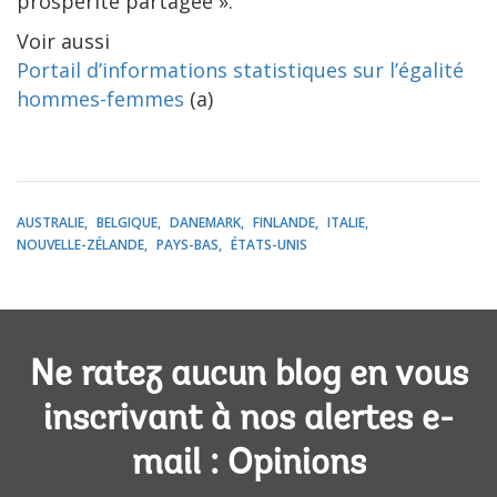
prospérité partagée ».
Voir aussi
Portail d’informations statistiques sur l’égalité
hommes-femmes
(a)
AUSTRALIE
BELGIQUE
DANEMARK
FINLANDE
ITALIE
NOUVELLE-ZÉLANDE
PAYS-BAS
ÉTATS-UNIS
Ne ratez aucun blog en vous
inscrivant à nos alertes e-
mail : Opinions