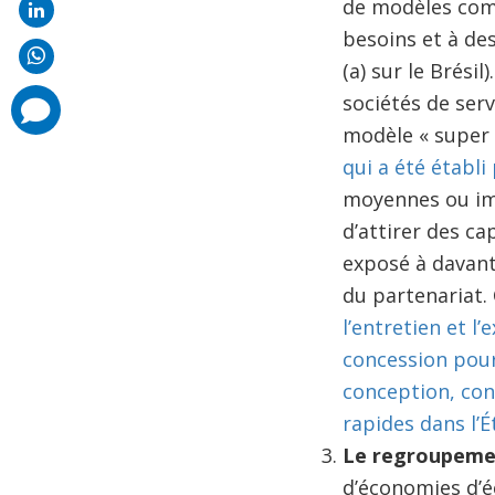
de modèles comm
besoins et à de
(a) sur le Brési
sociétés de serv
comments
added
modèle « super 
qui a été établi
moyennes ou imp
d’attirer des ca
exposé à davant
du partenariat.
l’entretien et 
concession pour 
conception, cons
rapides dans l’É
Le regroupemen
d’économies d’éc