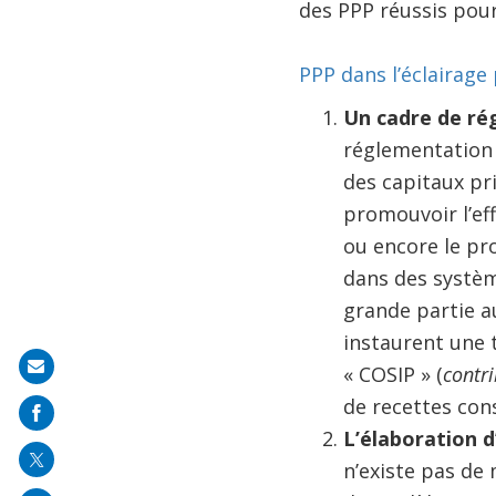
des PPP réussis pour 
PPP dans l’éclairage 
Un cadre de ré
réglementation q
des capitaux pri
promouvoir l’ef
ou encore le p
dans des système
grande partie a
instaurent une t
Share
« COSIP » (
contri
on
de recettes con
mail
L’élaboration 
n’existe pas de