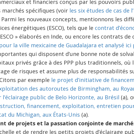
erciaux et financiers conçus par les pouvoirs publ
s marchés spécifiques (voir
les six études de cas de 
l). Parmi les nouveaux concepts, mentionnons les dif
ices énergétiques (ESCO), tels que le
contrat d’écon
ESCO » élaborés en Inde, ou encore les contrats de c
 pour la ville mexicaine de Guadalajara et analysé ici
ortantes qui disposent d’une bonne note de solvab
pitaux privés grâce à des PPP plus traditionnels, où 
age de risques et assume plus de responsabilités su
 Citons par exemple
le projet d’initiative de finance
l’exploitation des autoroutes de Birmingham, au Roy
l’éclairage public de Belo Horizonte, au Brésil
(a), 
truction, financement, exploitation, entretien pour 
tat du Michigan, aux États-Unis
(a).
t de projets et la passation conjointe de marchés
helle et de rendre les petits projets d’éclairage pub