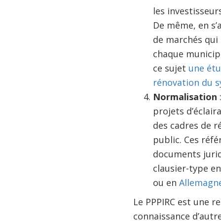
les investisseur
De même, en s’a
de marchés qui s
chaque municipa
ce sujet
une étu
rénovation du s
Normalisation
projets d’éclair
des cadres de r
public. Ces réf
documents jurid
clausier-type e
ou en
Allemagn
Le PPPIRC est une re
connaissance d’autre