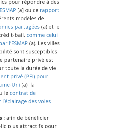
ics pour répondre à des
l’ESMAP
[a] ou ce
rapport
férents modèles de
omies partagées
(a) et le
rédit-bail,
comme celui
 par l’ESMAP
(a). Les villes
ilité sont susceptibles
le partenaire privé est
r toute la durée de vie
ment privé (PFI) pour
aume-Uni
(a), la
ou le
contrat de
l’éclairage des voies
 :
afin de bénéficier
lic plus attractifs pour