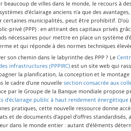
r beaucoup de villes dans le monde, le recours à d
stèmes d’éclairage anciens n’a que des avantages, si
 certaines municipalités, peut être prohibitif. D’où l
ic-privé (PPP) : en attirant des capitaux privés grâce
nds nécessaires pour mettre en place un système d’é
 terme et qui réponde à des normes techniques élevé
r son chemin dans le labyrinthe des PPP ? Le
Centr
des infrastructures (PPPIRC)
est un site web qui ra
gner la planification, la conception et le montage 
ns le cadre d’une nouvelle
section consacrée aux colle
place par le Groupe de la Banque mondiale propose 
ts d’éclairage public à haut rendement énergétique
(
nes pratiques, cette nouvelle ressource donne accè
ts et de documents d’appel d’offres standardisés, ai
ueur dans le monde entier : autant d’éléments déte