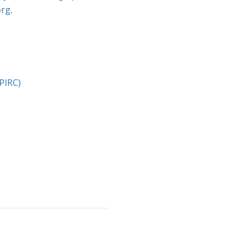
rg
.
PIRC)