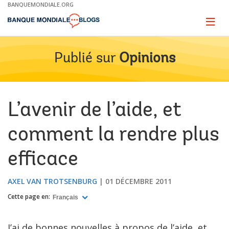
Skip
BANQUEMONDIALE.ORG
to
Main
Page
naviga
Navigation
Publié sur
Opinions
L’avenir de l’aide, et
comment la rendre plus
efficace
AXEL VAN TROTSENBURG
01 DÉCEMBRE 2011
Cette page en:
Français
J’ai de bonnes nouvelles à propos de l’aide, et