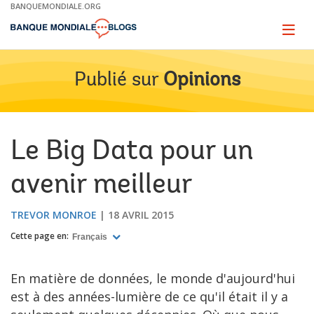
Skip
BANQUEMONDIALE.ORG
to
Main
Page
naviga
Navigation
Publié sur
Opinions
Le Big Data pour un
avenir meilleur
TREVOR MONROE
18 AVRIL 2015
Cette page en:
Français
En matière de données, le monde d'aujourd'hui
est à des années-lumière de ce qu'il était il y a