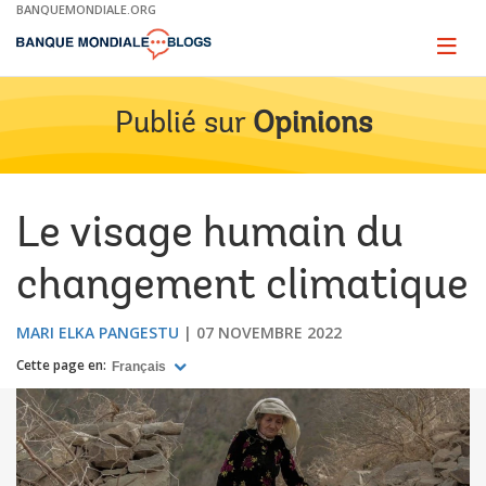
Skip
BANQUEMONDIALE.ORG
to
Main
Page
naviga
Navigation
Publié sur
Opinions
Le visage humain du
changement climatique
MARI ELKA PANGESTU
07 NOVEMBRE 2022
Cette page en:
Français