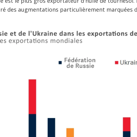
ine est le plus gros exportateur d'huile de tournesol.
tré des augmentations particulièrement marquées de