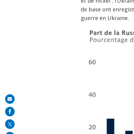
et de nickel ; l’Ukra
de base ont enregis
guerre en Ukraine.
Share
on
mail