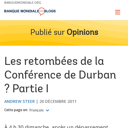
Skip
BANQUEMONDIALE.ORG
to
Main
Page
naviga
Navigation
Publié sur
Opinions
Les retombées de la
Conférence de Durban
? Partie I
ANDREW STEER
20 DÉCEMBRE 2011
Cette page en:
Français
À 4 h 30 dimanche, après un dépassement