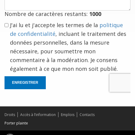
vous
Nombre de caractères restants:
1000
J'ai lu et j'accepte les termes de la
politique
de confidentialité
, incluant le traitement des
données personnelles, dans la mesure
nécessaire, pour soumettre mon
commentaire à la modération. Je consens
également à ce que mon nom soit publié.
ENREGISTRER
Droits
Accès à l’information
Emplois
Contacts
Porter plainte