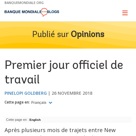
Skip
BANQUEMONDIALE.ORG
to
Main
Page
naviga
Navigation
Publié sur
Opinions
Premier jour officiel de
travail
PINELOPI GOLDBERG
26 NOVEMBRE 2018
Cette page en:
Français
Cette page en :
English
Après plusieurs mois de trajets entre New