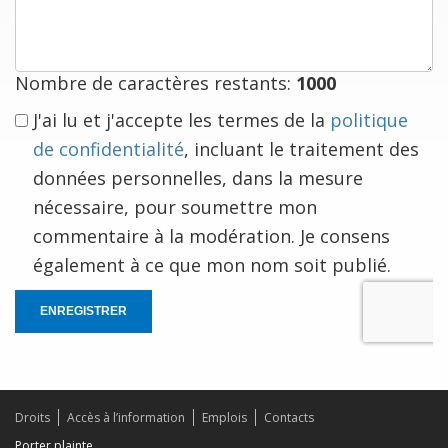
est
à
vous
Nombre de caractères restants:
1000
J'ai lu et j'accepte les termes de la
politique
de confidentialité
, incluant le traitement des
données personnelles, dans la mesure
nécessaire, pour soumettre mon
commentaire à la modération. Je consens
également à ce que mon nom soit publié.
ENREGISTRER
Droits
Accès à l’information
Emplois
Contacts
Porter plainte