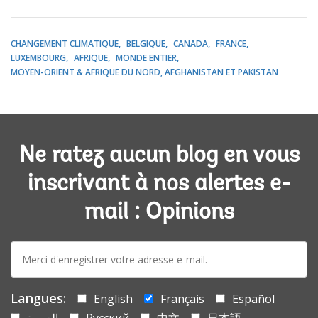
CHANGEMENT CLIMATIQUE
BELGIQUE
CANADA
FRANCE
LUXEMBOURG
AFRIQUE
MONDE ENTIER
MOYEN-ORIENT & AFRIQUE DU NORD, AFGHANISTAN ET PAKISTAN
Ne ratez aucun blog en vous
inscrivant à nos alertes e-
mail : Opinions
E-
mail:
Langues:
English
Français
Español
العربية
Русский
中文
日本語