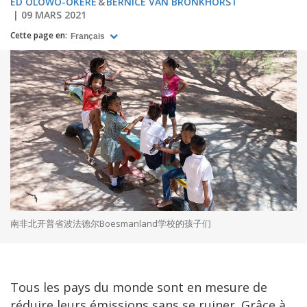
ED OLOWO-OKERE
BERNICE VAN BRONKHORST
09 MARS 2021
Cette page en:
Français
南非北开普省波法德尔Boesmanland学校的孩子们
Tous les pays du monde sont en mesure de
réduire leurs émissions sans se ruiner. Grâce à