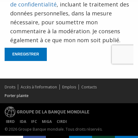
de confidentialité
, incluant le traitement des
données personnelles, dans la mesure
nécessaire, pour soumettre mon
commentaire à la modération. Je consens
également à ce que mon nom soit publié.
ENREGISTRER
Droits
Accès à l’information
Emplois
Contacts
Porter plainte
IBRD
IDA
IFC
MIGA
CIRDI
© 2026 Groupe Banque mondiale. Tous droits réservés.
Share on