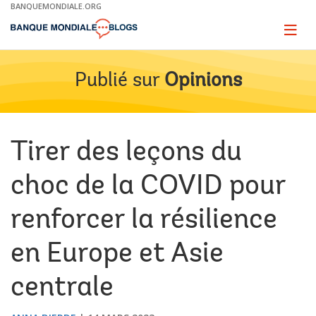
Skip
BANQUEMONDIALE.ORG
to
Main
Page
naviga
Navigation
Publié sur
Opinions
Tirer des leçons du
choc de la COVID pour
renforcer la résilience
en Europe et Asie
centrale