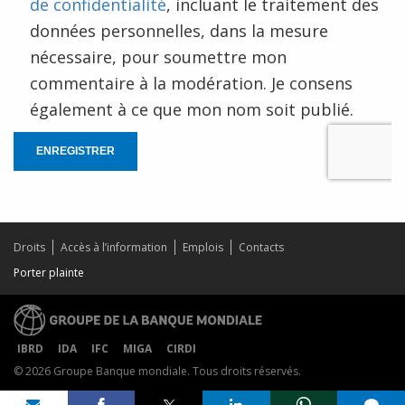
de confidentialité
, incluant le traitement des
données personnelles, dans la mesure
nécessaire, pour soumettre mon
commentaire à la modération. Je consens
également à ce que mon nom soit publié.
ENREGISTRER
Droits
Accès à l’information
Emplois
Contacts
Porter plainte
IBRD
IDA
IFC
MIGA
CIRDI
© 2026 Groupe Banque mondiale. Tous droits réservés.
Share on
comments added