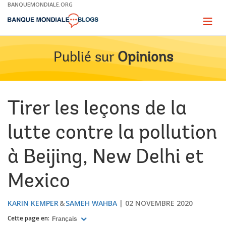
Skip
BANQUEMONDIALE.ORG
to
Main
Page
naviga
Navigation
Publié sur
Opinions
Tirer les leçons de la
lutte contre la pollution
à Beijing, New Delhi et
Mexico
KARIN KEMPER
SAMEH WAHBA
02 NOVEMBRE 2020
Cette page en:
Français