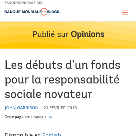
Skip
BANQUEMONDIALE.ORG
to
Main
Page
naviga
Navigation
Publié sur
Opinions
Les débuts d’un fonds
pour la responsabilité
sociale novateur
JOHN GARRISON
21 FÉVRIER 2013
Cette page en:
Français
Disponible en
English