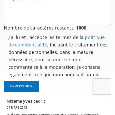
parole
est
à
vous
Nombre de caractères restants:
1000
J'ai lu et j'accepte les termes de la
politique
de confidentialité
, incluant le traitement des
données personnelles, dans la mesure
nécessaire, pour soumettre mon
commentaire à la modération. Je consens
également à ce que mon nom soit publié.
ENREGISTRER
Ntsama yves cédric
07 MARS 2013
Je dirige une jeune organisation au Cameroun nommée