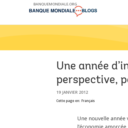
Skip
BANQUEMONDIALE.ORG
to
Main
Navigation
Une année d’in
perspective, 
19 JANVIER 2012
Cette page en:
Français
Une nouvelle année vi
l’économie amorcée e