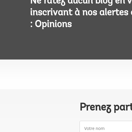
Ne ratez aucun blog en 
inscrivant à nos alertes
: Opinions
Prenez par
Votre
nom