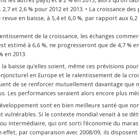
ns les autres pays) et à 2 % en 2013, alors qu’on tabl
 2,7 et 2,6 % pour 2012 et 2013. • La croissance de
revue en baisse, à 5,4 et 6,0 %, par rapport aux 6,2 
alentissement de la croissance, les échanges comme
est estimé à 6,6 %, ne progresseront que de 4,7 % e
% en 2013.
la baisse qu’elles soient, même ces prévisions pourra
conjoncturel en Europe et le ralentissement de la cr
ent de se renforcer mutuellement davantage que ne 
us. Les performances seraient alors encore plus méd
 développement sont en bien meilleure santé que no
nt vulnérables. Si le contexte mondial venait à se dé
 ou intermédiaire, qui ont sorti l’économie du mara
n effet, par comparaison avec 2008/09, ils disposent 