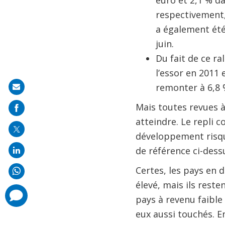
euro et 2,1 % da
respectivement,
a également été 
juin.
Du fait de ce r
l’essor en 2011 
remonter à 6,8 
Share
on
Mais toutes revues à 
mail
atteindre. Le repli 
développement risqu
de référence ci-dess
Certes, les pays en
élevé, mais ils reste
comments
pays à revenu faible
added
eux aussi touchés. E