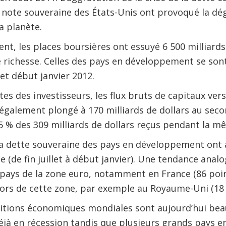
a note souveraine des États-Unis ont provoqué la d
la planète.
nt, les places boursières ont essuyé 6 500 milliards 
 richesse. Celles des pays en développement se sont
 et début janvier 2012.
ntes des investisseurs, les flux bruts de capitaux ver
galement plongé à 170 milliards de dollars au seco
 % des 309 milliards de dollars reçus pendant la m
a dette souveraine des pays en développement ont
e (de fin juillet à début janvier). Une tendance ana
s pays de la zone euro, notamment en France (86 poi
hors de cette zone, par exemple au Royaume-Uni (18 
nditions économiques mondiales sont aujourd’hui be
déjà en récession tandis que plusieurs grands pays