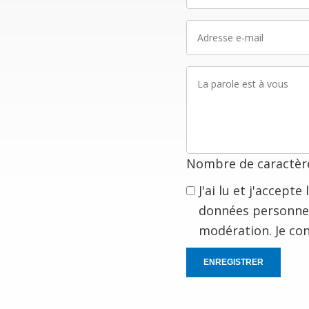
Adresse
e-
mail
La
parole
est
à
vous
Nombre de caractère
J'ai lu et j'accept
données personnel
modération. Je co
ENREGISTRER