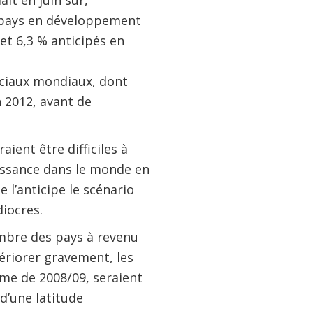
ait en juin sur,
s pays en développement
et 6,3 % anticipés en
rciaux mondiaux, dont
n 2012, avant de
ient être difficiles à
oissance dans le monde en
l’anticipe le scénario
iocres.
mbre des pays à revenu
tériorer gravement, les
sme de 2008/09, seraient
d’une latitude