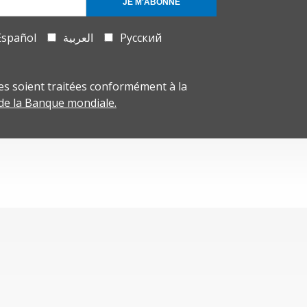
JE M'ABONNE
Español
العربية
Русский
s soient traitées conformément à la
 de la Banque mondiale.