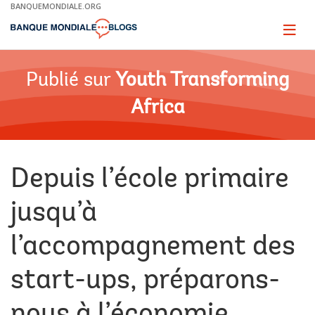
Skip
BANQUEMONDIALE.ORG
to
Main
Page
naviga
Navigation
Publié sur
Youth Transforming
Africa
Depuis l’école primaire
jusqu’à
l’accompagnement des
start-ups, préparons-