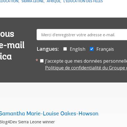
ÉDUCATION
SIERRA LEONE
AFRIQUE
L'ÉDUCATION DES FILLES
E-
vous
mail:
 e-mail
Langues:
English
Français
ica
J’accepte que mes données personnelle
Politique de confidentialité du Groupe
Samantha Marie-Louise Oakes-Howson
Blog4Dev Sierra Leone winner