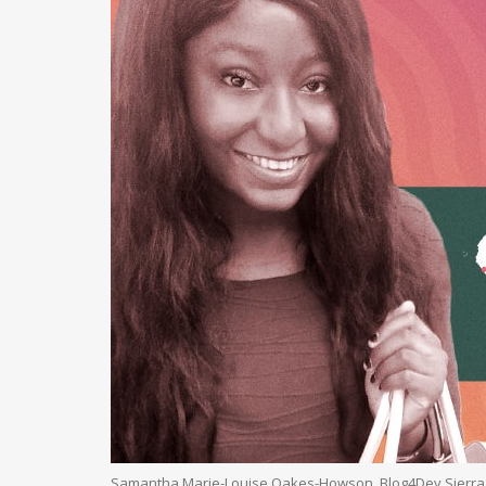
Samantha Marie-Louise Oakes-Howson, Blog4Dev Sierra