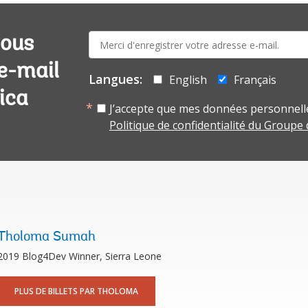
E-
vous
mail:
 e-mail
Langues:
English
Français
ica
J’accepte que mes données personnelle
Politique de confidentialité du Groupe
Tholoma Sumah
2019 Blog4Dev Winner, Sierra Leone
PLUS DE BILLETS PAR THOLOMA