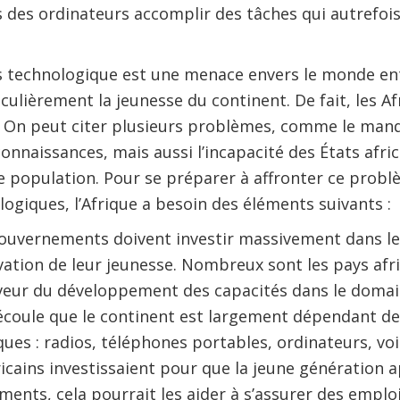
des ordinateurs accomplir des tâches qui autrefois
 technologique est une menace envers le monde entie
iculièrement la jeunesse du continent. De fait, les Af
e. On peut citer plusieurs problèmes, comme le man
nnaissances, mais aussi l’incapacité des États afri
e population. Pour se préparer à affronter ce probl
ogiques, l’Afrique a besoin des éléments suivants :
ouvernements doivent investir massivement dans l
tion de leur jeunesse. Nombreux sont les pays afri
aveur du développement des capacités dans le domai
découle que le continent est largement dépendant de
ues : radios, téléphones portables, ordinateurs, vo
Africains investissaient pour que la jeune génération
ments, cela pourrait les aider à s’assurer des emploi