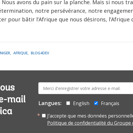
 Nous avons du pain sur la planche. Mais si nous trav
termination, notre persévérance, notre engagement
er pour bâtir l’Afrique que nous désirons, l’Afrique
NIGER
AFRIQUE
BLOG4DEV
E-
vous
mail:
 e-mail
Langues:
English
Français
ica
J’accepte que mes données personnelle
Politique de confidentialité du Groupe