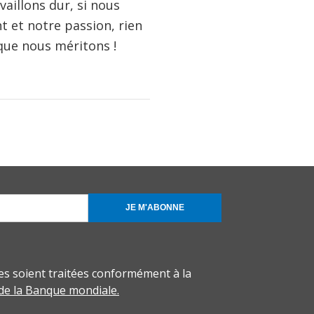
aillons dur, si nous
 et notre passion, rien
 que nous méritons !
JE M'ABONNE
s soient traitées conformément à la
 de la Banque mondiale.