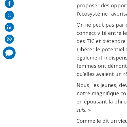
on
proposer des opport
mail
l’écosystème favorisa
On ne peut pas parl
connectivité entre le
des TIC et d’étendre 
Libérer le potentiel 
comments
added
également indispens
femmes ont démontré
qu’elles avaient un 
Nous, les jeunes, de
notre magnifique co
en épousant la phil
suis.
»
Comme le dit un vieu