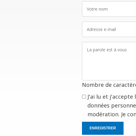
Votre
nom
Adresse
e-
mail
La
parole
est
à
vous
Nombre de caractère
J'ai lu et j'accept
données personnel
modération. Je co
ENREGISTRER