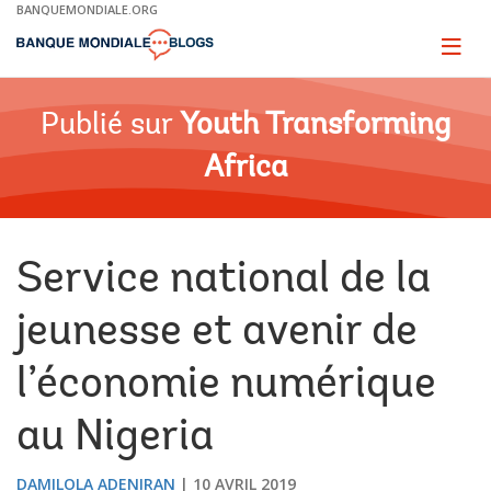
Skip
BANQUEMONDIALE.ORG
to
Main
Page
naviga
Navigation
Publié sur
Youth Transforming
Africa
Service national de la
jeunesse et avenir de
l’économie numérique
au Nigeria
DAMILOLA ADENIRAN
10 AVRIL 2019