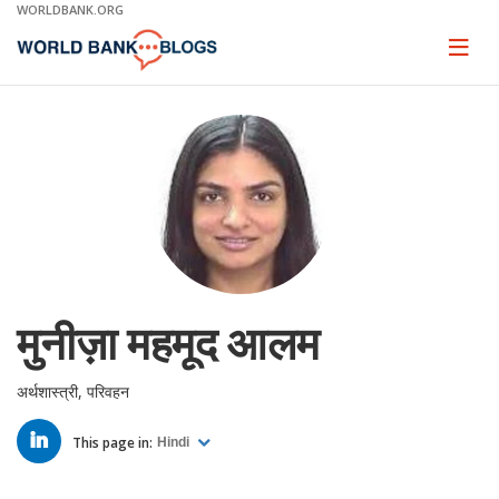
Skip
WORLDBANK.ORG
to
Main
Page
naviga
Navigation
मुनीज़ा महमूद आलम
अर्थशास्त्री, परिवहन
LINKED
IN
This page in:
Hindi