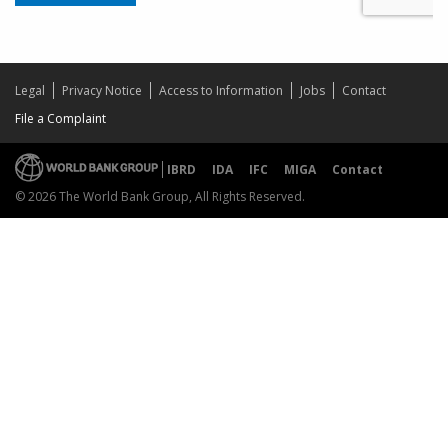
Legal
Privacy Notice
Access to Information
Jobs
Contact
File a Complaint
IBRD
IDA
IFC
MIGA
Contact
© 2026 The World Bank Group, All Rights Reserved.