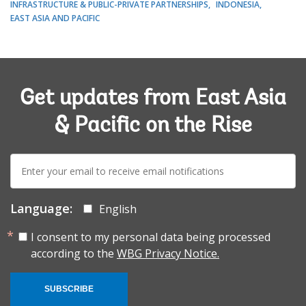
INFRASTRUCTURE & PUBLIC-PRIVATE PARTNERSHIPS
INDONESIA
EAST ASIA AND PACIFIC
Get updates from East Asia
& Pacific on the Rise
E-
mail:
Language:
English
I consent to my personal data being processed
according to the
WBG Privacy Notice.
SUBSCRIBE