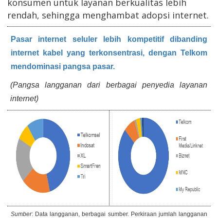
konsumen untuk layanan berkualitas lebih
rendah, sehingga menghambat adopsi internet.
Pasar internet seluler lebih kompetitif dibanding
internet kabel yang terkonsentrasi, dengan Telkom
mendominasi pangsa pasar.
(Pangsa langganan dari berbagai penyedia layanan
internet)
Sumber
: Data langganan, berbagai sumber. Perkiraan jumlah langganan