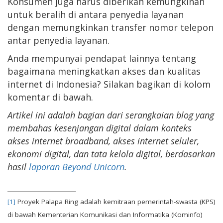
Konsumen juga harus diberikan kemungkinan
untuk beralih di antara penyedia layanan
dengan memungkinkan transfer nomor telepon
antar penyedia layanan.
Anda mempunyai pendapat lainnya tentang
bagaimana meningkatkan akses dan kualitas
internet di Indonesia? Silakan bagikan di kolom
komentar di bawah.
Artikel ini adalah bagian dari serangkaian blog yang
membahas kesenjangan digital dalam konteks
akses internet broadband, akses internet seluler,
ekonomi digital, dan tata kelola digital, berdasarkan
hasil
laporan Beyond Unicorn
.
[1]
Proyek Palapa Ring adalah kemitraan pemerintah-swasta (KPS)
di bawah Kementerian Komunikasi dan Informatika (Kominfo)