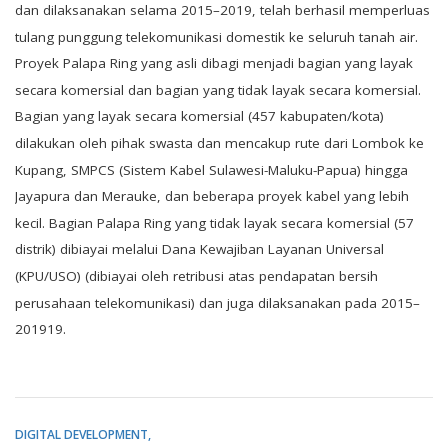
dan dilaksanakan selama 2015–2019, telah berhasil memperluas
tulang punggung telekomunikasi domestik ke seluruh tanah air.
Proyek Palapa Ring yang asli dibagi menjadi bagian yang layak
secara komersial dan bagian yang tidak layak secara komersial.
Bagian yang layak secara komersial (457 kabupaten/kota)
dilakukan oleh pihak swasta dan mencakup rute dari Lombok ke
Kupang, SMPCS (Sistem Kabel Sulawesi-Maluku-Papua) hingga
Jayapura dan Merauke, dan beberapa proyek kabel yang lebih
kecil. Bagian Palapa Ring yang tidak layak secara komersial (57
distrik) dibiayai melalui Dana Kewajiban Layanan Universal
(KPU/USO) (dibiayai oleh retribusi atas pendapatan bersih
perusahaan telekomunikasi) dan juga dilaksanakan pada 2015–
201919.
DIGITAL DEVELOPMENT