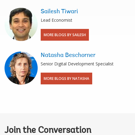
Sailesh Tiwari
Lead Economist
MORE BLOGS BY SAILESH
Natasha Beschorner
Senior Digital Development Specialist
MORE BLOGS BY NATASHA
Join the Conversation