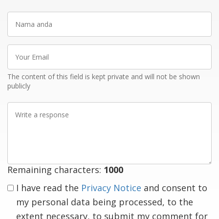
Nama
anda
Your
Email
The content of this field is kept private and will not be shown
publicly
Write
a
response
Remaining characters:
1000
I have read the
Privacy Notice
and consent to
my personal data being processed, to the
extent necessary, to submit my comment for