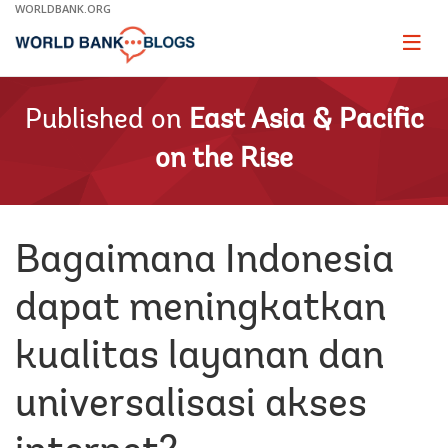
Skip
WORLDBANK.ORG
to
Main
Page
naviga
Navigation
Published on
East Asia & Pacific
on the Rise
Bagaimana Indonesia
dapat meningkatkan
kualitas layanan dan
universalisasi akses