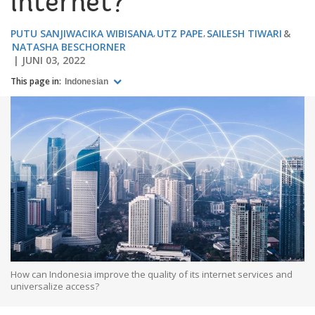
internet?
PUTU SANJIWACIKA WIBISANA
UTZ PAPE
SAILESH TIWARI
NATASHA BESCHORNER
JUNI 03, 2022
This page in:
Indonesian
How can Indonesia improve the quality of its internet services and
universalize access?