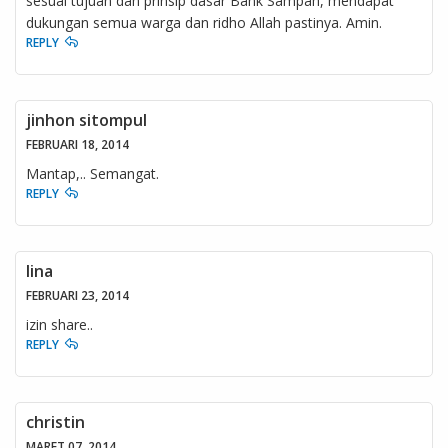
sesuai tujuan dan prinsip dasar Bank Sampah, mendapat
dukungan semua warga dan ridho Allah pastinya. Amin.
REPLY
jinhon sitompul
FEBRUARI 18, 2014
Mantap,.. Semangat.
REPLY
lina
FEBRUARI 23, 2014
izin share..
REPLY
christin
MARET 07, 2014