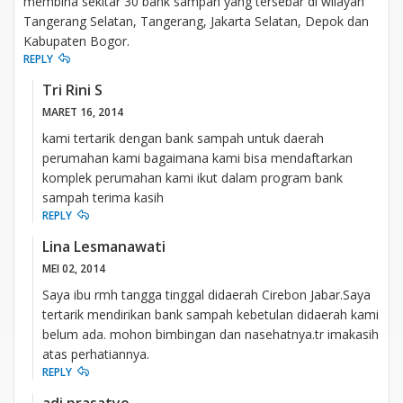
membina sekitar 30 bank sampah yang tersebar di wilayah
Tangerang Selatan, Tangerang, Jakarta Selatan, Depok dan
Kabupaten Bogor.
REPLY
Tri Rini S
MARET 16, 2014
kami tertarik dengan bank sampah untuk daerah
perumahan kami bagaimana kami bisa mendaftarkan
komplek perumahan kami ikut dalam program bank
sampah terima kasih
REPLY
Lina Lesmanawati
MEI 02, 2014
Saya ibu rmh tangga tinggal didaerah Cirebon Jabar.Saya
tertarik mendirikan bank sampah kebetulan didaerah kami
belum ada. mohon bimbingan dan nasehatnya.tr imakasih
atas perhatiannya.
REPLY
adi prasatyo