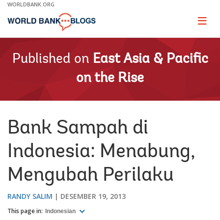
Skip
WORLDBANK.ORG
to
Main
Page
naviga
Navigation
Published on
East Asia & Pacific
on the Rise
Bank Sampah di
Indonesia: Menabung,
Mengubah Perilaku
RANDY SALIM
DESEMBER 19, 2013
This page in:
Indonesian