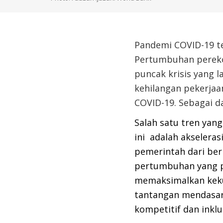
Pandemi COVID-19 t
Pertumbuhan perekon
puncak krisis yang la
kehil
angan pekerjaan
COVID-19.
Sebagai d
Salah satu tren yan
ini
adalah akseleras
pemerintah
dari ber
pertumbuhan yang pa
memaksimalkan
kek
tantangan mendasar
kompetitif dan inklus