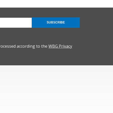
SUBSCRIBE
rocessed according to the
WBG Privacy