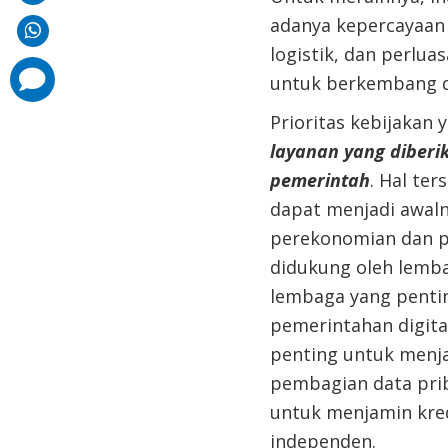
adanya
kepercayaan
logistik, dan perlua
comments
untuk berkembang 
added
Prioritas kebijakan
layanan yang diberik
pemerintah
. Hal te
dapat menjadi awalnya
perekonomian dan pe
didukung oleh lemba
lembaga
yang penti
pemerintahan digita
penting untuk
menja
pembagian data prib
untuk menjamin kred
independen.