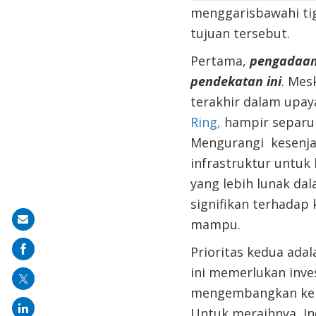
menggarisbawahi ti
tujuan tersebut.
Pertama,
pengadaa
pendekatan ini
. Mes
ter
akhir dalam upay
Ring,
hampir separuh
Men
gurangi
kesenj
infrastruktur
untuk
yang lebih lunak da
signifikan terhadap
Share
mampu
.
on
Prioritas kedua adal
mail
ini memerlukan inves
mengembangkan k
Untuk meraihnya, Ind