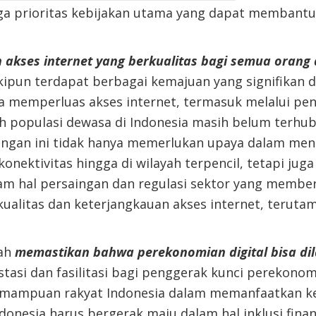
ga prioritas kebijakan utama yang dapat membantu
n
akses internet
yang
berkualitas bagi semua orang
kipun terdapat berbagai kemajuan yang signifikan 
a memperluas akses internet, termasuk melalui pe
 populasi dewasa di Indonesia masih belum terhub
angan ini tidak hanya memerlukan upaya dalam men
konektivitas
hingga di wilayah terpencil
, tetapi jug
lam hal persaingan dan regulasi sektor yang memb
 kualitas dan keterjangkauan akses internet, terut
ah
memastikan bahwa perekonomian digital bisa di
tasi dan fasilitasi bagi penggerak kunci perekonom
emampuan
rakyat Indonesia dalam memanfaatkan k
onesia harus bergerak maju dalam hal inklusi finan