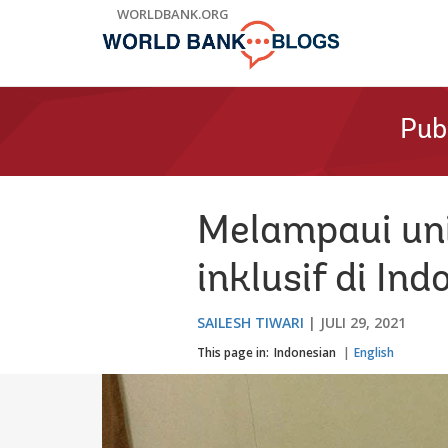
Skip
WORLDBANK.ORG
to
Main
Navigation
Pub
Melampaui uni
inklusif di Ind
SAILESH TIWARI
JULI 29, 2021
This page in:
Indonesian
English