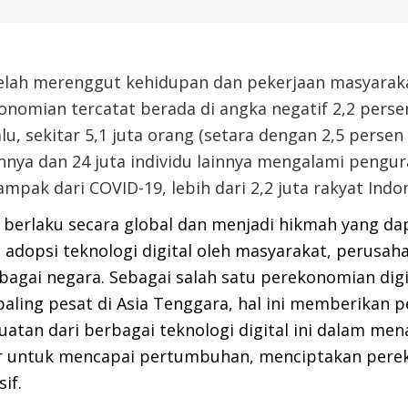
elah merenggut kehidupan dan pekerjaan masyaraka
omian tercatat berada di angka negatif 2,2 perse
lu, sekitar 5,1 juta orang (setara dengan 2,5 persen 
nya dan 24 juta individu lainnya mengalami pengur
ampak dari COVID-19, l
ebih dari 2,2 juta rakyat Indo
g berlaku secara global dan menjadi
hikmah yang dap
i adopsi teknologi digital oleh masyarakat, perusaha
bagai negara
. Sebagai salah satu perekonomian dig
ling pesat di Asia Tenggara,
hal ini memberikan p
uatan dari berbagai teknologi digital ini
dalam men
 untuk mencapai pertumbuhan, menciptakan perek
if.