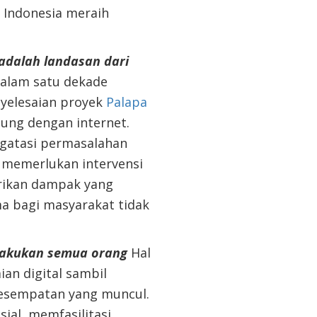
 Indonesia meraih
adalah landasan dari
dalam satu dekade
nyelesaian
proyek
Palapa
ung dengan internet.
gatasi permasalahan
a memerlukan intervensi
erikan dampak yang
ama bagi masyarakat
tidak
lakukan semua orang
Hal
ian digital
sambil
esempatan yang muncul.
sial,
memfasilitasi