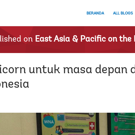
BERANDA
ALL BLOGS
lished on
East Asia & Pacific on the 
corn untuk masa depan d
onesia