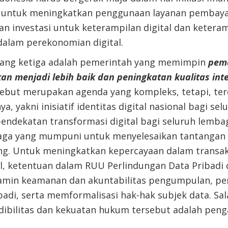
 untuk meningkatkan penggunaan layanan pembayara
san investasi untuk keterampilan digital dan ketera
dalam
perekonomian digital.
 yang ketiga adalah pemerintah yang memimpin
pem
an menjadi lebih baik dan peningkatan kualitas int
rsebut merupakan agenda yang kompleks, tetapi, terd
, yakni inisiatif identitas digital nasional bagi sel
ndekatan transformasi digital bagi seluruh lemb
ga yang mumpuni untuk menyelesaikan tantangan k
ng
. Untuk meningkatkan kepercayaan dalam transak
l, ketentuan dalam RUU Perlindungan Data Pribadi
min keamanan dan akuntabilitas pengumpulan, pe
adi, serta me
mformalisasi
hak-hak subjek data. Sal
ibilitas dan kekuatan hukum tersebut adalah pen