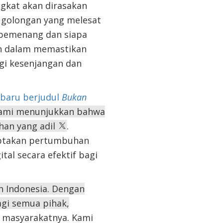
ngkat akan dirasakan
 golongan yang melesat
 pemenang dan siapa
n dalam memastikan
gi
kesenjangan
dan
rbaru berjudul
Bukan
kami menunjukkan bahwa
an yang adil
.
ciptakan pertumbuhan
al secara efektif bagi
n Indonesia. Dengan
agi semua pihak,
 masyarakatnya. Kami