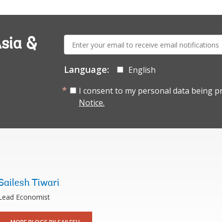
E-
sia &
mail:
Language:
English
I consent to my personal data being p
Notice.
Sailesh Tiwari
Lead Economist