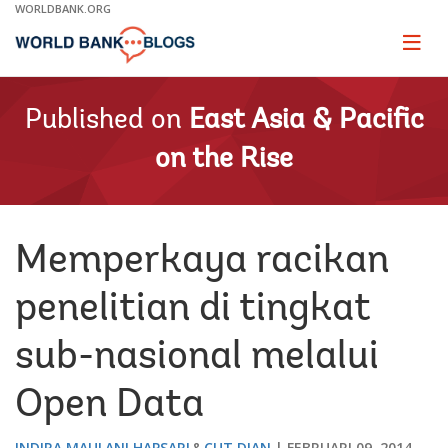
Skip
WORLDBANK.ORG
to
Main
Page
naviga
Navigation
Published on
East Asia & Pacific
on the Rise
Memperkaya racikan
penelitian di tingkat
sub-nasional melalui
Open Data
INDIRA MAULANI HAPSARI
CUT DIAN
FEBRUARI 09, 2014