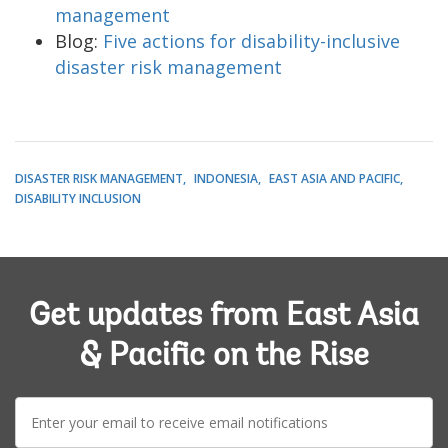
management
Blog:
Five actions for disability-inclusive
disaster risk management
DISASTER RISK MANAGEMENT
INDONESIA
EAST ASIA AND PACIFIC
DISABILITY INCLUSION
Get updates from East Asia
& Pacific on the Rise
E-
mail: