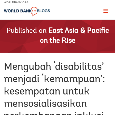
Skip
WORLDBANK.ORG
to
Main
Page
naviga
Navigation
Published on
East Asia & Pacific
on the Rise
Mengubah ‘disabilitas’
menjadi ‘kemampuan’:
kesempatan untuk
mensosialisasikan