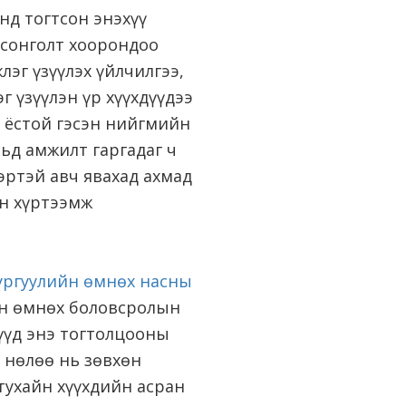
нд тогтсон энэхүү
 сонголт хоорондоо
лэг үзүүлэх үйлчилгээ,
г үзүүлэн үр хүүхдүүдээ
х ёстой гэсэн нийгмийн
ьд амжилт гаргадаг ч
эртэй авч явахад ахмад
ын хүртээмж
ургуулийн өмнөх насны
йн өмнөх боловсролын
үүд энэ тогтолцооны
р нөлөө нь зөвхөн
тухайн хүүхдийн асран