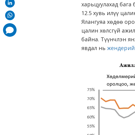
харьцуулахад бага 
12.5 хувь илүү цал
Ялангуяа хөдөө оро
comments
цалин хөлсгүй ажил
added
байна. Түүнчлэн ян
явдал нь
жендерий