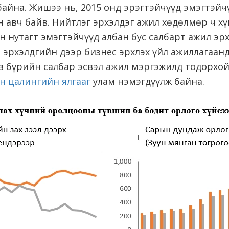
байна. Жишээ нь, 2015 онд эрэгтэйчүүд эмэгтэйч
ин авч байв. Нийтлэг эрхэлдэг ажил хөдөлмөр ч хү
н нутагт эмэгтэйчүүд албан бус салбарт ажил эрх
 эрхэлдгийн дээр бизнес эрхлэх үйл ажиллагаан
з бүрийн салбар эсвэл ажил мэргэжилд тодорхой
н цалингийн ялгааг
улам нэмэгдүүлж байна.