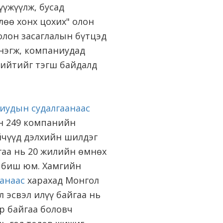
үжүүлж, бусад
өө хонх цохих" олон
олон засаглалын бүтцэд
 нэгж, компаниудад
нийтийг тэгш байдалд
иудын судалгаанаас
ан 249 компанийн
йчүүд дэлхийн шилдэг
гаа нь 20 жилийн өмнөх
г биш юм. Хамгийн
аанаас
харахад Монгол
 эсвэл илүү байгаа нь
р байгаа боловч