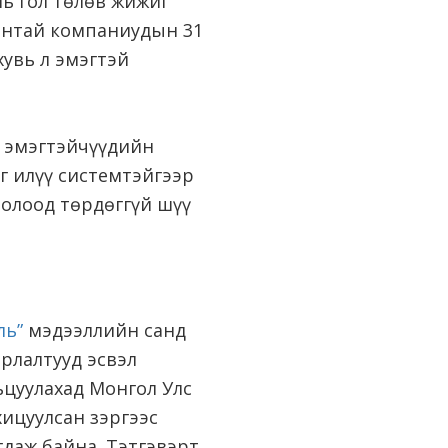
нь гол төлөв жижиг
тантай компаниудын 31
увь л эмэгтэй
 эмэгтэйчүүдийн
г илүү системтэйгээр
болоод төрдөггүй шүү
ль”
мэдээллийн санд
арлалтууд эсвэл
ьцуулахад Монгол Улс
хицуулсан зэргээс
даж байна. Тэтгэвэрт