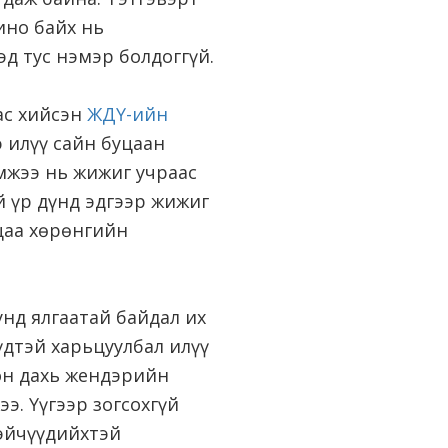
ино байх нь
д тус нэмэр болдоггүй.
ас хийсэн
ЖДҮ-ийн
 илүү сайн буцаан
эмжээ нь жижиг учраас
й үр дүнд эдгээр жижиг
ьцаа хөрөнгийн
нд ялгаатай байдал их
үдтэй харьцуулбал илүү
он дахь жендэрийн
ээ. Үүгээр зогсохгүй
эйчүүдийхтэй