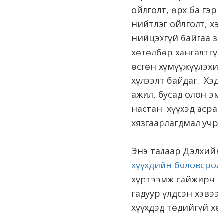
ойлголт, өрх ба гэ
нийтлэг ойлголт, 
нийцэхгүй байгаа з
хөтөлбөр хангалтгү
өсгөн хүмүүжүүлэхи
хүлээлт байдаг. Хэ
ажил, бусад олон э
настан, хүүхэд аср
хязгаарлагдмал учр
Энэ талаар Дэлхий
хүүхдийн боловсро
хүртээмж сайжирч 
гадуур үлдсэн хэвэ
хүүхдэд төдийгүй х