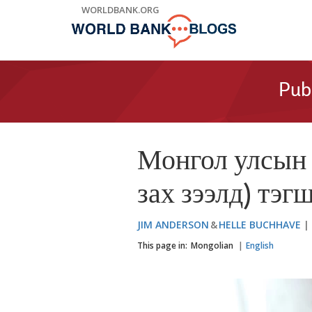
Skip
WORLDBANK.ORG
to
Main
Navigation
Pub
Монгол улсын 
зах зээлд) тэг
JIM ANDERSON
HELLE BUCHHAVE
This page in:
Mongolian
English