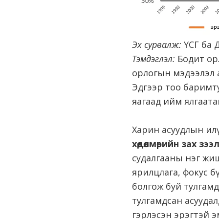
Эх сурвалж:
ҮСГ ба 
Тэмдэглэл:
Бодит ор
орлогын мэдээлэл 
Эдгээр тоо баримту
яагаад ийм ялгаата
Харин асуудлын илү
хөдөлмөрийн зах з
судалгааны нэг жиш
ярилцлага, фокус б
болгож буй тулгамд
тулгамдсан асуудал
гэрлэсэн эрэгтэй э