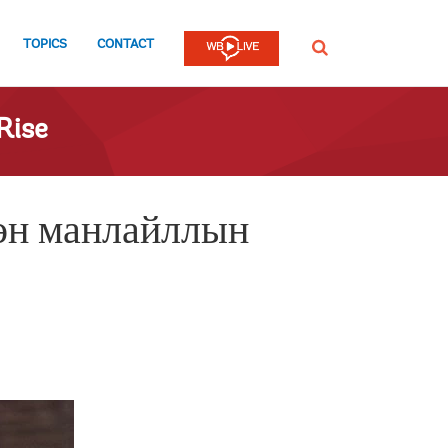
TOPICS
CONTACT
SEARCH
Rise
мөн манлайллын