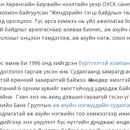
ын Хөрөнгийн Биржийн нээлтийн үеэр ОУСК санхү
зохион байгуулсан "Жендэрийн тэгш байдлын төл
д оролцлоо. Тус арга хэмжээ нь үйл ажиллагаа б
й байдлыг арилгаснаар аливаа бизнес, аж ахуйн
олохыг онцлон тэмдэглэж, аж ахуйн нэгж, олон 
эс өмнө би 1996 онд хийгдсэн
бүртгэлтэй компан
дэглэлээ гаргаж үзсэн юм. Судалгаанд хамрагдс
гтэй ерөнхий захиралтай байжээ. Өнөөдөр эмэгтэ
мпаний 6 орчим хувийг эмэгтэйчүүд удирдаж бай
байна. Гэвч энэ нь ахиц дэвшил гараагүй гэсэн ү
лхийн Банк Группын
аж ахуйн нэгжүүдийн судалг
рдлагатай аж ахуйн нэгжийн тоо хэмжээгээр ижил
дийгээр энэ үзүүлэлт бүс нутгийн дунджаас өндө