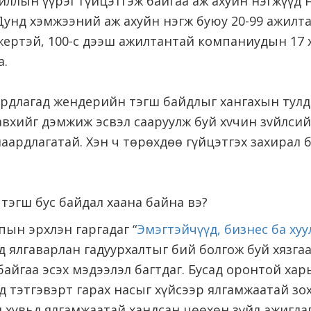
ллын үүрэг гүйцэтгэж байгаа аж ахуйн нэгжүүд 
Дунд хэмжээний аж ахуйн нэгж буюу 20-99 ажил
жертэй, 100-с дээш ажилтантай компаниудын 17 х
а.
рдлагад жендерийн тэгш байдлыг хангахын тулд
вхийг дэмжиж эсвэл сааруулж буй хvчин зvйлсий
аардлагатай. Хэн ч төрөхдөө гүйцэтгэх захирал 
тэгш бус байдал хаана байна вэ?
ын эрхлэн гаргадаг “
Эмэгтэйчүүд, бизнес ба хуу
д ялгаварлан гадуурхалтыг бий болгож буй хязга
байгаа эсэх мэдээлэл багтдаг. Бусад оронтой хар
ьд тэтгэвэрт гарах насыг хүйсээр ялгамжаатай зо
 хувьд ялгамжаатай хандсан цөөхөн зүйл ажиглаг