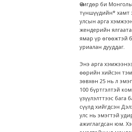
Өчигдөр би Монгол
түншүүдийн* хамт 
улсын арга хэмжээн
жендерийн ялгаата
ямар үр өгөөжтэй б
уриалан дууддаг.
Энэ арга хэмжээнэ
өөрийн хийсэн тэм
зөвхөн 25 нь л эмэ
100 бүртгэлтэй ко
үзүүлэлттээс бага 
сүүлд хийгдсэн Дэ
улс нь эмэгтэй уди
ажиглагдсан юм. Хэ