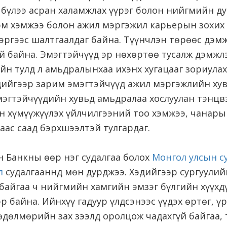
р бүлээ асран халамжлах үүрэг болон нийгмийн ду
хэм хэмжээ болон ажил мэргэжил карьерын зохих
эргээс шалтгаалдаг байна. Түүнчлэн төрөөс дэмж
й байна. Эмэгтэйчүүд эр нөхөртөө тусалж дэмжлэ
йн тулд л амьдралынхаа ихэнх хугацааг зориула
дийгээр зарим эмэгтэйчүүд ажил мэргэжлийн хув
мэгтэйчүүдийн хувьд амьдралаа хослуулан тэнцв
ан хүмүүжүүлэх үйлчилгээний тоо хэмжээ, чанар
аас саад бэрхшээлтэй тулгардаг.
н Банкны өөр нэг судалгаа болох
Монгол улсын с
л
судалгааннд мөн дурджээ. Хэдийгээр сургуули
байгаа ч нийгмийн хамгийн эмзэг бүлгийн хүүхд
эр байна. Ийнхүү гадуур үлдсэнээс үүдэх өртөг, ү
өдөлмөрийн зах зээлд оролцож чадахгүй байгаа, 