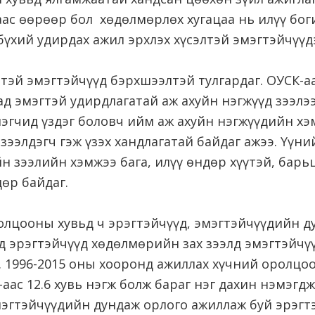
аас өөрөөр бол хөдөлмөрлөх хугацаа нь илүү бог
үхий удирдах ажил эрхлэх хүсэлтэй эмэгтэйчүүдэ
тэй эмэгтэйчүүд бэрхшээлтэй тулгардаг. ОУСК-а
д эмэгтэй удирдлагатай аж ахуйн нэгжүүд зээлээ
лэгчид үздэг боловч ийм аж ахуйн нэгжүүдийн х
зээлдэгч гэж үзэх хандлагатай байдаг ажээ. Үүни
н зээлийн хэмжээ бага, илүү өндөр хүүтэй, бар
өр байдаг.
лцооны хувьд ч эрэгтэйчүүд, эмэгтэйчүүдийн ду
д эрэгтэйчүүд хөдөлмөрийн зах зээлд эмэгтэйчү
. 1996-2015 оны хооронд ажиллах хүчний оролцо
-аас 12.6 хувь нэгж болж бараг нэг дахин нэмэгдж
мэгтэйчүүдийн дундаж орлого ажиллаж буй эрэгт