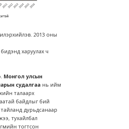
 илэрхийлэв. 2013 оны
 бидэнд харуулах ч
э.
Монгол улсын
анарын судалгаа
нь ийм
үхийн талаарх
гаатай байдлыг бий
ү тайланд дурьдсанаар
жээ, тухайлбал
йгмийн тогтсон