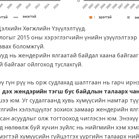
Дэлхийн Хөгжлийн Үзүүлэлтүүд.
логыг 2015 оны хэрэглэгчийн үнийн үзүүлэлтээр
авах боломжгүй.
уд нь жендерийн ялгаатай байдал хаана байгааг
й байгааг ойлгоход туслахгүй.
ү гүн рүү нь орж судлахад шалтгаан нь гарч ирн
ээл дэх жендэрийн тэгш бус байдлын талаарх ч
ээ юм. Уг судалгаанд хувь хүмүүсийн намтар тү
үлгийн хэлэлцүүлэг зохиох замаар жендерийн ял
сан асуудлыг олж тогтооход чиглэсэн юм. Энэхү
д нөлөөлж буй хүчин зүйлс нь нийгмийн хэм хэм
мэгтэй хүмүүсийн гүйцэтгэх үүргийн талаарх ни