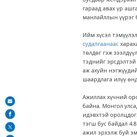
гараад авах үр ашг
манлайллын үүрэг б
Ийм хүсэл тэмүүлэл
судалгаанаас
хараха
төлдөг гэж зээлдүү
тэднийг эрсдэлтэй 
аж ахуйн нэгжүүдий
шаардлага илүү өнд
Ажиллах хүчний оро
Share
байна. Монгол улса
on
идэвхтэй оролцдог
mail
тэгш бус байдал 4.8
ажил эрхэлж буй э