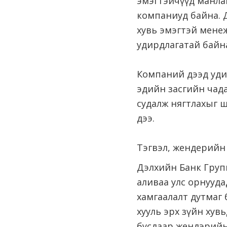
эмэгтэйчүүд манлай
компаниуд байна. 
хувь эмэгтэй мене
удирдлагатай байн
Компаний дээд уди
эдийн засгийн чада
судалж нягтлахыг ш
дээ.
Тэгвэл, жендерийн 
Дэлхийн Банк Групп
аливаа улс орнууда
хамгаалалт дутмаг 
хууль эрх зүйн хув
бусдаар жендэрийн