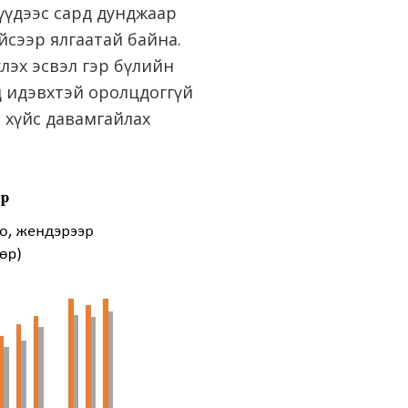
үүдээс сард дунджаар
йсээр ялгаатай байна.
лэх эсвэл гэр бүлийн
д идэвхтэй оролцдоггүй
 хүйс давамгайлах