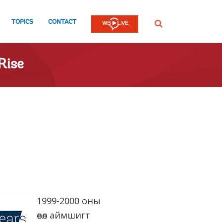
TOPICS
CONTACT
SEARCH
Rise
1999-2000 оны
өвөл аймшигт