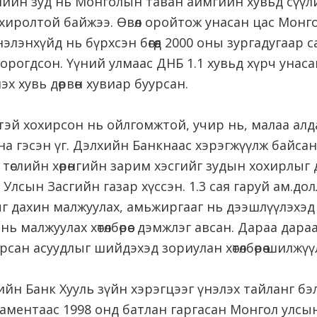
лийн зуд нь Монголын таван аймгийн хувьд сүүл
хиролтой байжээ. Өвөл оройтож унасан цас Монг
нэлэнхүйд нь бүрхсэн бөгөөд 2000 оны зургадугаар
орогдсон. Үүний улмаас ДНБ 1.1 хувьд хүрч унасан бө
х хувь дөрвөн хувиар буурсан.
үүтэй хохирсон нь ойлгомжтой, учир нь, малаа алд
а гэсэн үг. Дэлхийн Банкнаас хэрэгжүүлж байса
 төслийн хөрөнгийн зарим хэсгийг зудын хохирлыг 
Улсын Засгийн газар хүссэн. 1.3 сая гаруй ам.до
г дахин малжуулах, амьжиргааг нь дээшлүүлэхэд
нь малжуулах хөтөлбөрөөс дэмжлэг авсан. Дараа да
сан асуудлыг шийдэхэд зориулан хөтөлбөрөө шилжүү
ийн Банк Хууль зүйн хэрэгцээг үнэлэх тайланг бэ
аментаас 1998 онд батлан гаргасан Монгол улсы