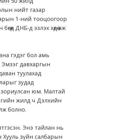
ийн 50 жилд
олын нийт газар
 сарын 1-ний тооцоогоор
гөөд ДНБ-д эзлэх хөдөө аж
ана гэдэг бол амь
н Эмзэг давхаргын
даван туулахад
лларыг зудад
 зориулсан юм. Малтай
раагийн жилд ч Дэлхийн
лж болно.
лтгэсэн. Энэ тайлан нь
н Хууль зүйн салбарын