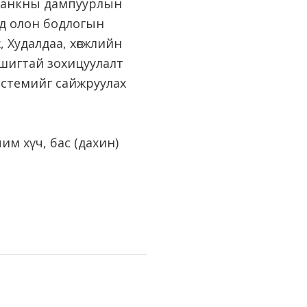
 банкны дампуурлын
нд олон бодлогын
Худалдаа, хөгжлийн
ашигтай зохицуулалт
системийг сайжруулах
им хүч, бас (дахин)