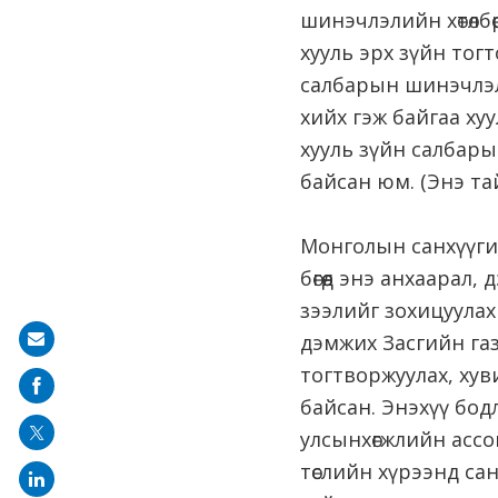
шинэчлэлийн хөтөл
хууль эрх зүйн тогт
салбарын шинэчлэлий
хийх гэж байгаа ху
хууль зүйн салбар
байсан юм. (Энэ та
Монголын санхүүгий
бөгөөд энэ анхаарал
зээлийг зохицуулах 
дэмжих Засгийн га
Share
тогтворжуулах, хув
on
байсан. Энэхүү бод
mail
улсынхөгжлийн ассо
төслийн хүрээнд са