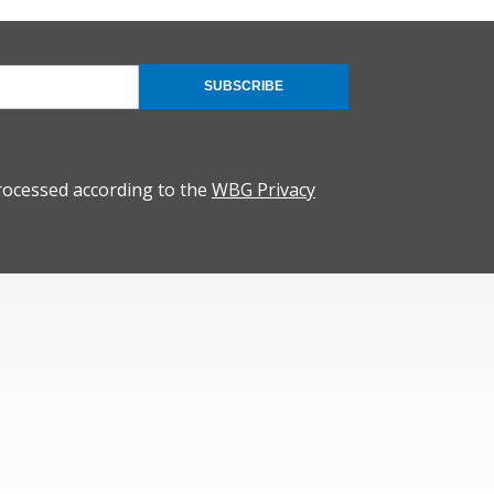
SUBSCRIBE
rocessed according to the
WBG Privacy