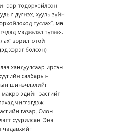
"шинээр тодорхойлсон
уудыг дүгнэх, хууль зүйн
орхойлоход туслах”, мөн
гчдад мэдээлэл түгээх,
лах” зорилготой
эд хэрэг болсон)
рлаа хандуулсаар ирсэн
анхүүгийн салбарын
лбарын шинэчлэлийг
 макро эдийн засгийг
улахад чиглэгдэж
Засгийн газар, Олон
лэгт суурилсан. Энэ
ы чадавхийг