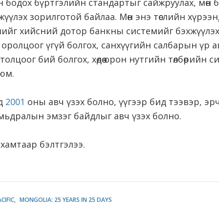
ан бодох бүртгэлийн стандартыг сайжруулах, мөн
гжүүлэх зорилготой байлаа. Мөн энэ төслийн хүрээ
йг хийсний дотор банкны системийг бэхжүүлэх, 
 оролцоог үгүй болгох, санхүүгийн салбарын үр 
олцоог бий болгох, хөдөө орон нутгийн төлбөрийн 
юм.
д
2001
оны авч үзэх болно, үүгээр бид тээвэр, эрч
 амьдралын эмзэг байдлыг авч үзэх болно.
амтаар бэлтгэлээ.
CIFIC
MONGOLIA: 25 YEARS IN 25 DAYS