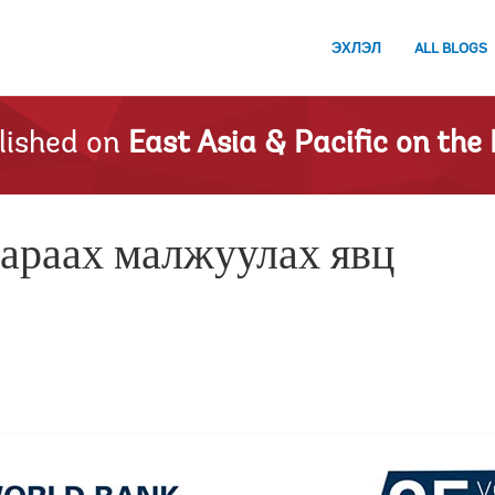
ЭХЛЭЛ
ALL BLOGS
lished on
East Asia & Pacific on the 
араах малжуулах явц