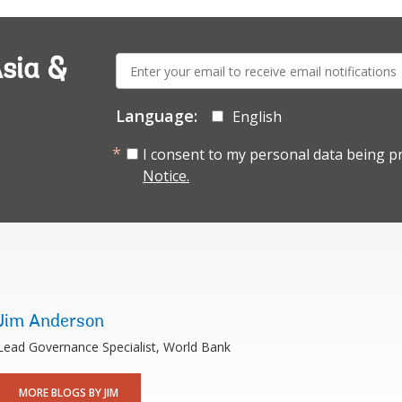
E-
sia &
mail:
Language:
English
I consent to my personal data being p
Notice.
Jim Anderson
Lead Governance Specialist, World Bank
MORE BLOGS BY JIM