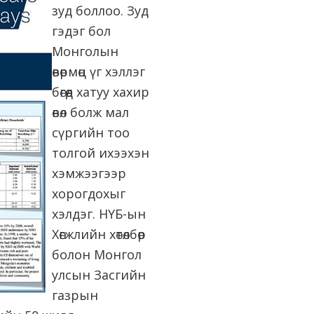
зуд боллоо. Зуд
гэдэг бол
Монголын
өвөрмөц үг хэллэг
бөгөөд хатуу хахир
өвөл болж мал
сүргийн тоо
толгой ихээхэн
хэмжээгээр
хорогдохыг
хэлдэг. НҮБ-ын
Хөгжлийн хөтөлбөр
болон Монгол
улсын Засгийн
газрын