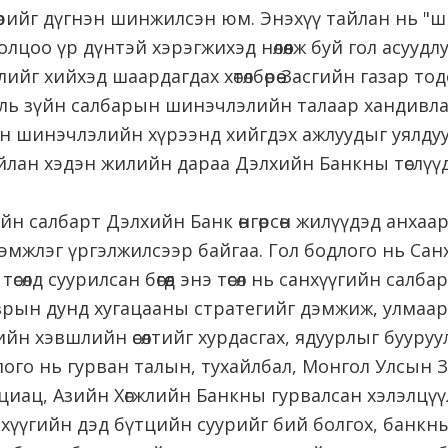
бөрийг дүгнэн шинжилсэн юм. Энэхүү тайлан нь 
олцоо үр дүнтэй хэрэгжихэд нөлөөлж буй гол асуудл
г хийхэд шаардагдах хөтөлбөрөө Засгийн газар тод
уль зүйн салбарын шинэчлэлийн талаар хандивла
ын шинэчлэлийн хүрээнд хийгдэх ажлуудыг уялдуу
йлан хэдэн жилийн дараа Дэлхийн Банкны төслүүд
н салбарт Дэлхийн Банк өнгөрсөн жилүүдэд анхаа
, дэмжлэг үргэлжилсээр байгаа. Гол бодлого нь С
төсөлд суурилсан бөгөөд энэ төсөл нь санхүүгийн са
зрын дунд хугацааны стратегийг дэмжиж, улмаар
ийн хэвшлийн өсөлтийг хурдасгах, ядуурлыг бууру
лого нь гурван талын, тухайлбал, Монгол Улсын 
циац, Азийн Хөгжлийн Банкны гурвалсан хэлэлцүү
нхүүгийн дэд бүтцийн суурийг бий болгох, банкн