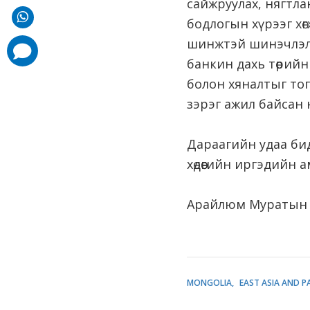
сайжруулах, нягтл
бодлогын хүрээг хө
шинжтэй шинэчлэли
comments
added
банкин дахь төрийн
болон хяналтыг тогт
зэрэг ажил байсан 
Дараагийн удаа би
хөдөөгийн иргэдийн
Арайлюм Муратын х
MONGOLIA
EAST ASIA AND PA