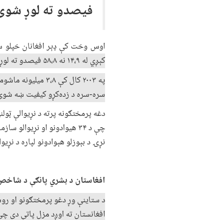
فیصدو ته لوړ شوی
اوس وخت کې ډېر افغانان خپلو سی
کېږي له ۱۴،۹ نه ۵۸،۸ فیصدو ته لوړ شوی او د ۱۸ کاله مخکې په پرتله د میندو د مړینې کچه کمه شوې ده.
سره-سره د زده‌کړو کیفیت ښه شوی
دغه پرمختګونه پرته د نړیوالې ټول
چې د ۳۴ هیوادونو او نړیوال
نړۍ د بېوزلو هېوادونو لپاره د نړی
افغاستان د بشري پانګې د شاخص
د ستاینې وړ دغو پرمختګونو او روس
افغانستان ته اوږد مزل پاتې دی چ