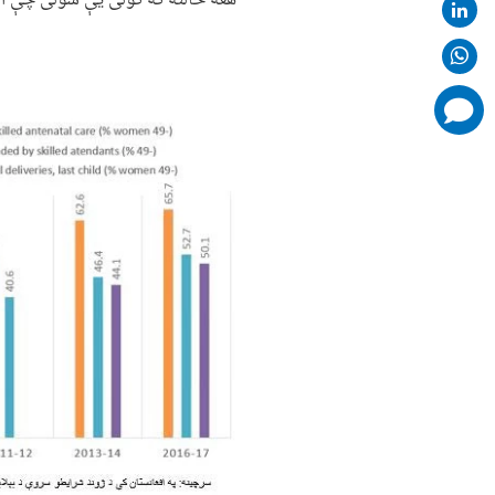
هغه حالته که کولی یې شولی چې اساسي ښ
Image
comments
added