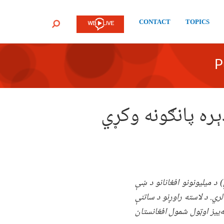
CONTACT
TOPICS
SEARCH
P
ره پانګونه وکړي
د میلیونونو افغانانو د ښې
ري. د لاسته راوړنو د ساتنې
‌ییز اوټول شمول افغانستان