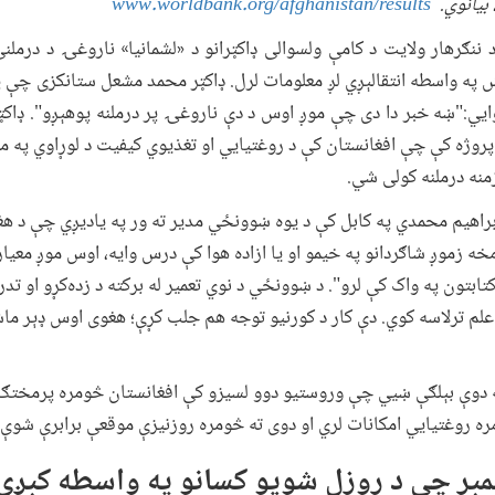
 بیانوي.
www.worldbank.org/afghanistan/results
 ننګرهار ولایت د کامې ولسوالی ډاکټرانو د «لشمانیا» ناروغۍ د درملن
ښ په واسطه انتقالېږي لږ معلومات لرل. ډاکټر محمد مشعل ستانکزی چې پ
یي:"ښه خبر دا دی چې موږ اوس د دې ناروغۍ پر درملنه پوهېږو". ډاکټ
روژه کې چې افغانستان کې د روغتیایي او تغذیوي کیفیت د لوړاوي په 
نه درملنه کولی شي.
اهیم محمدي په کابل کې د یوه ښوونځي مدیر ته ور په یادیږي چې د هغ
خه زموږ شاګردانو په خیمو او یا ازاده هوا کې درس وایه، اوس موږ معیا
 کتابتون په واک کې لرو". د ښوونځي د نوي تعمیر له برکته د زده‌کړو او 
 علم ترلاسه کوي. دې کار د کورنیو توجه هم جلب کړې؛ هغوی اوس ډېر ما
غه دوې بېلګې ښیي چې وروستیو دوو لسیزو کې افغانستان څومره پرمختګ
 روغتیایي امکانات لري او دوی ته څومره روزنیزې موقعې برابرې شوې 