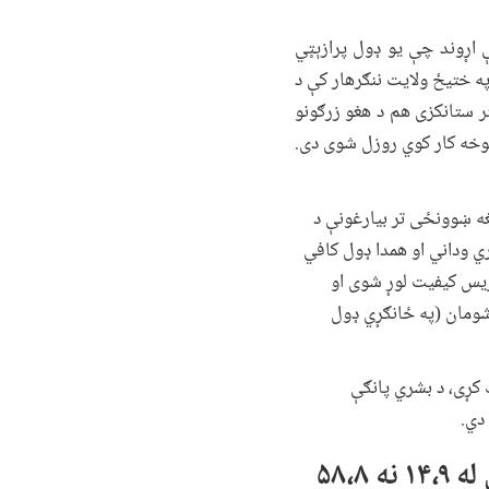
ې اړوند چې یو ډول پرازېټي
ه ختیځ ولایت ننګرهار کې د
ر ستانکزی هم د هغو زرګونو
موخه کار کوي روزل شوی دی.
ه ښوونځی تر بیارغونې د
ري وداني او همدا ډول کافي
تدریس کیفیت لوړ شوی او
شومان (په ځانګړي ډول
 کړی، د بشري پانګې
دي.
. د هغو ولادتونو شمېر چې د روزل شویو کسانو په واسطه کېږي له ۱۴،۹ نه ۵۸،۸