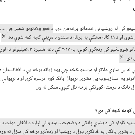
مو کې له روغتیاتي خدماتو برخه‌من دي.
د هغو ولادتونو شمېر چې د 
په ۲۰۰۳ کال کې ۳،۸ میلیونه ماشومانو ښوونځیو 
 دی.
نې له بې ساري ملاتړ او مرستو څخه چې یوه زیاته برخه یې د افغانستان د
و سازمانونو په استازیتوب یی مشرۍ نړیوال بانک کوي ترسره کړي او د نړیوالې 
وال بانک د مرسته کوونکې برخه بلل کېږي، ممکن نه ول.
 کومه کچه کې دی؟
تیو کلونو کې د بشري پانګې د وضعیت د ښه ‌والي لپاره د افغان دولت د ژ
ې د بشري پانګې په ځانګړي ډول د روغتیا او زده‌کړو برخه کې منزل ته 