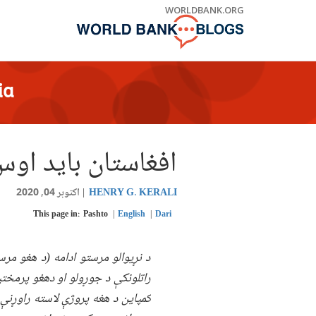
Skip
WORLDBANK.ORG
to
Main
Navigation
ia
افغاستان باید اوس
HENRY G. KERALI
اکتوبر 04, 2020
This page in:
Pashto
English
Dari
د نړیوالو مرستو ادامه (د هغو مر
راتلونکې د جوړولو او دهغو پرمختی
کمپاین د هغه پروژې لاسته راوړنې