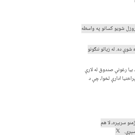
روزل شویو کسانو په واسطه
کې زده‌کړې کولې، په ۲۰۱۷ کې دغه شمېره ۶،۳میلیونو ته لوړه شوې ده. له زیاتو ننګونو
 بیا رغونې صندوق له لارې
پراختیا ادارې لخوا، چې د
منو سربېره، لا هم
ورسېږي.