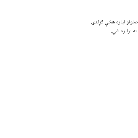
اصلولو لپاره هڅې ګړندۍ