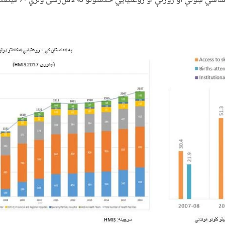
ونې او روزنې او روغتیایي خدمتونو ته لاس‌رسی ولري ۶۰ فیصده کمه ده .