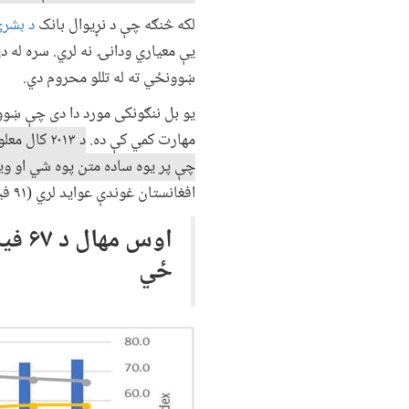
لکه څنګه چې د نړیوال بانک
د بشر
ښوونځي ته له تللو محروم دي.
یو بل ننګونکی مورد دا دی چې ښوو
مهارت کمي کې ده.
چې پر یوه ساده متن پوه شي او وی
افغانستان غوندې عواید لري (۹۱ فیصده) په پرتله لوړه ده.
ځي
Image