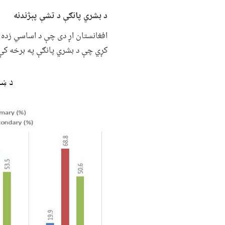
د بشري پانګې د تشې پېژندنه
افغانستان اړ دی چې د اساسي زده 
کړي چې د بشري پانګې په برخه کې لاسته‌ راوړنې د 
Image