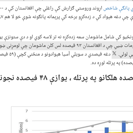
ي پانګې شاخص
نځیو کې شامل ماشومان سمه زده‌کړه نه تر لاسه کوي او د دې ستونزې یو
د ۲۰۱۳ کال معلومات ښیي چې د افغانستان ۹۳ فیصده لس کلن ماشو
ې لولي.
دغه فیصدي د 
اوس مهال د ۶۷ فیصده هلکانو په پرت