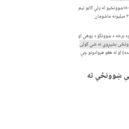
اړوند وروستي ګزارش کې راغلي چې افغانستان کې د ۱۸۰۰۰ښوونځیو له ډلې کابو نیم
یې معیاري ودانۍ نه لري. سره له دې چې دغه هېواد کې د زده‌کړو برخه کې پرېمانه پانګونه شوې خو لا هم ۳،۷ میلیونه ماشومان
ه برخه د ښوونکو د پوهې او
مان چې لومړنی ښوونځی بشپړوي نه شي کولی
سویلي آسیا هېوادونو د منځني کچې (۵۹ فیصده) او له هغو هېوادونو چې
له ، یوازې ۴۸ فیصده نجونې ښوونځي ته