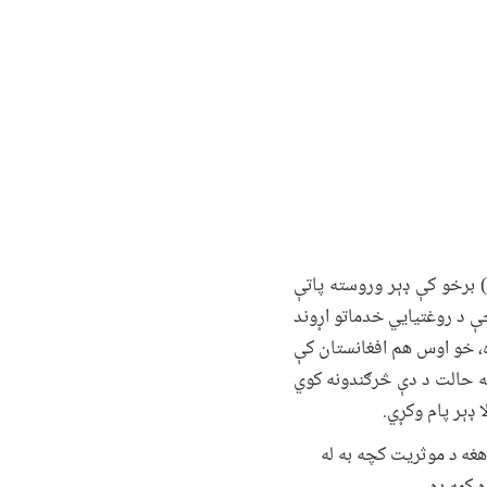
 برخو کې ډېر وروسته پاتې
ې د روغتیایي خدماتو اړوند
ه، خو اوس هم افغانستان کې
غه حالت د دې څرګندونه کوي
 ډېر پام وکړي.
صده مثمره واقع کیږي. یعنی د هغه د موثریت کچه به له