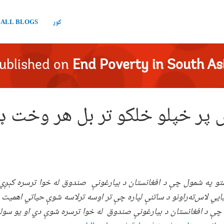
کور
ALL BLOGS
ublished on
End Poverty in South As
 پر خپلو خلکو تر بل هر وخت ډې
ستو په شمول چې د افغانستان د بیارغونې صندوق له خوا ترسره کېږي) 
ایي لاس‌ته‌راونو د ساتنې لپاره چې تر اوسه ترلاسه شوې حیاتي اهمیت ل
 چې د افغانستان د بیارغونې صندوق له خوا ترسره شوې دي او یو سوله