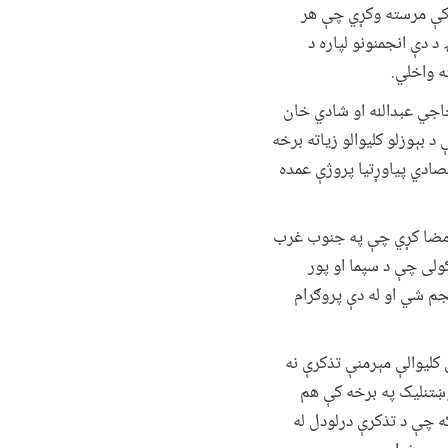
په جوړېدو کې مرسته وکړي چې هر
ره متحد او منسجم کړي. په ټوله کې ۵۴۸ میلیونه افغانۍ د دې انجمنونو لپاره د
حاجي عبدالله او شادي خان
 بېوزلو کلیوالو زیاته برخه
صادي پیاوړتیا پروژې عمده
ه امضا کړي چې په جنوب غرب
وشي کولی چې د سپما او پور
جم شي او له دې پروګرام
کلیوالې مېرمنې تذکرې نه
غوښتنلیک په برخه کې هم
ه چې د تذکرې درلودل له