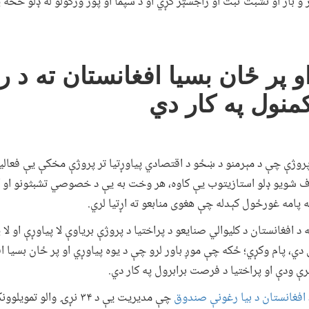
بار او تشبث ثبت او راجسټر کړي او د سپما او پور ورکولو له ډلو څخه پ
او پر ځان بسیا افغانستان ته د ر
منول په کار دي
ه پروژې چې د مېرمنو د ښځو د اقتصادي پیاوړتیا تر پروژې مخکې یې فعالی
 شویو ډلو استازیتوب یې کاوه، هر وخت به یې د خصوصي تشبثونو او کار
ه له پامه غورځول کېدله چې هغوی منابعو ته اړتیا لري.
د افغانستان د کلیوالي صنایعو د پراختیا د پروژې بریاوې لا پیاوړې او لا 
دي، پام وکړي؛ ځکه چې موږ باور لرو چې د یوه پیاوړي او پر ځان بسیا اف
رې ودې او پراختیا د فرصت برابرول په کار دي.
 افغانستان د بیا رغونې صندوق
چې مدیریت یې د ۳۴ نړۍ وال