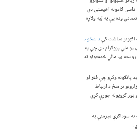
زیاتو خنډونو او ستونزو
ه داسې ګامونه اخیستي دي
صادي وده یې په ټپه ولاړه
د ښځو د
، یو ملي پروګرام دی چې په
وسته بیا مالي خدمتونو ته
د پانګونه وکړو چې فقر او
رونو تر منځ د ارتباط
و پور ګروپونه جوړې کړي
په مرسته به سوداګرې مېرمنې په
.