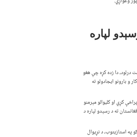
ور وغواړي.
سېدو لپاره
ت درلود، دا زده کړه چې هغو
 و بارونو ایجادولو ته
پراخې کړي او کلیوالو مېرمنو
غانستان ته د رسېدو لپاره د
و تمویلوونکو په استازیتوب، د نړیوال