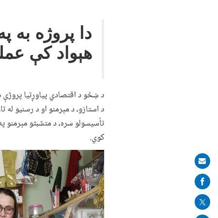
دا پروژه به پ
هېواد کې عم
تأسیسولو سره، د متشبثو مېرمنو په
کوي.
Image
Share
on
mail