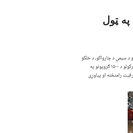
په ټول
 ولایتونو کې فعالیت کړی دی او د سیمې د چارواکو، د خلکو
د استازو، د مېرمنو او د رسنیو له تاوده هرکلي سره مخ شوې ده. دغه پروژه په ټول هېواد کې د سپما او پور ورکولو د ۱۵۰۰ ګروپونو په
رفیت رامنځته او پیاوړی