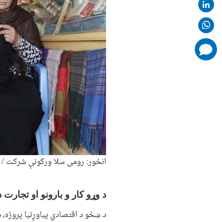
comments
added
انځور: رومی سلا ورکونې شرکت / ن
د وړو کار و بارونو او تجارت د
د ښځو د اقتصادي پیاوړتیا پروژه، د