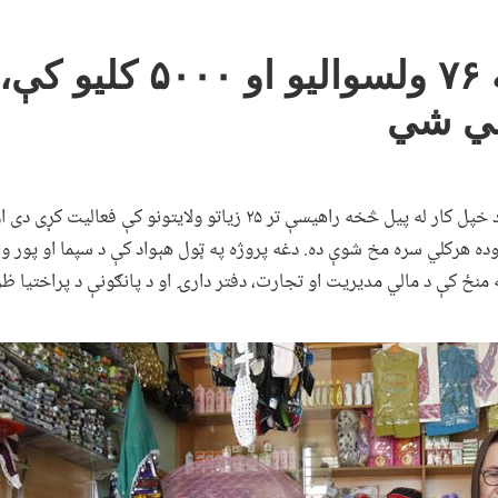
ه
۷۶
ولسوالیو او
۵۰۰۰
کلیو کې، 
لي شي
د ښځو د اقتصادي پیاوړتیا پروژې د خپل کار له پیل څخه راهیسې تر ۲۵ زیاتو
 منځ کې د مالي مدیریت او تجارت، دفتر دارۍ او د پانګونې د پراختیا ظ