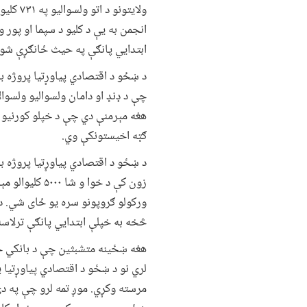
ولایتو
ابتدایي پانګې په حیث ځانګړې شوې دي چې یوازې 
د ښځو د اقتصادي پیاوړتیا پروژه به
چې د ډنډ او دامان ولسوالیو ولسوا
هغه مېرمنې دي چې د خپلو کورنیو 
ګټه اخیستونکې وي.
د ښځو د اقتصادي پیاوړتیا پروژه ب
زون کې د خوا
ورکولو ګروپونو سره یو ځای شي. دغ
څخه به خپلې ابتدايي پانګې ترلاسه
هغه ښځینه متشبثین چې د بانکي حس
لري نو د ښځو د اقتصادي پیاوړتیا 
مرسته وکړي. موږ تمه لرو چې په د