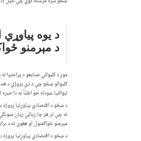
ښځو سره مرسته کوي چې خپل کار و 
د یوه پیاوړي 
د مېرمنو ځواک
موږ د کلیوالي صنایعو د پراختیا ل
کلیوالو ښځو چې د دې پروژې د هدف
لېوالتیا ښودله خو اغلباً به دا خبر
د ښځو د اقتصادي پیاوړتیا پروژه به 
ته چې تر هر چا زیاتې زیان منونکې 
مېرمنو ځواکمنول او هغوی ته د براب
د ښځو د اقتصادي پیاوړتیا پروژه
د