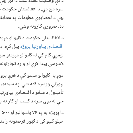
د دې وضعیت عمده علت دا دی چې د ک
سره مخ دي. د افغانستان حکومت د ی
چې د احصایوي معلومات په مطابقت ک
ده، ضروري کارونه وشي.
د افغانستان حکومت د کلیوالو مېرمنو په من
اقتصادي پیاوړتیا پروژه
پیل کړه. د
لومړي ګام کې له کلیوالو مېرمنو 
لاسرسی پیدا کړي او واړه تجارتونه
موږ په کلیوالو سیمو کې د هرې پرو
بېوزلي ورسره کمه شي. په سیمه‌ییز 
تأمینول د ښځو د اقتصادي پیاوړتیا
چې له دوی سره د کسب او کار په پیل
د
خپلو کلیو کې د ګټور فرصتونه رامن