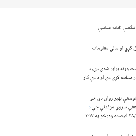
 او تنګسې څخه سختې
ل کړي او مالي معلومات
ت ورته برابر شوی دی، د
امنځته کړي دي او د دې کار
 توسعې بهیر روان دی خو
 د هغې سروې موندنې چې
د
ترسره کړې ده، راښيي چې په افغانستان کې د بېوزلۍ کچه په ۲۰۱۲ کال کې ۳۸،۳ فیصده وه؛ خو په ۲۰۱۷