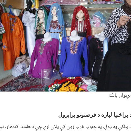
ړیوال بانک
 پراختیا لپاره د فرصتونو برابرول
 بېلګې په ډول، په جنوب غرب زون کې پلان لري چې د هلمند، کندهار، نیمر