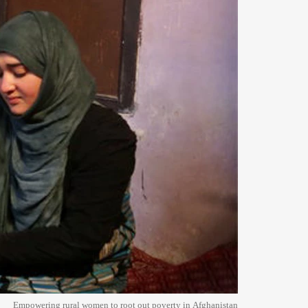
Empowering rural women to root out poverty in Afghanistan