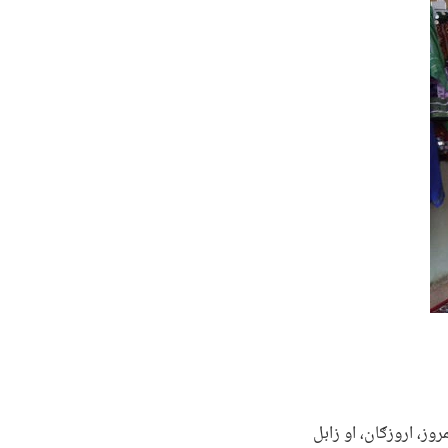
وز، اروزګان، او زابل