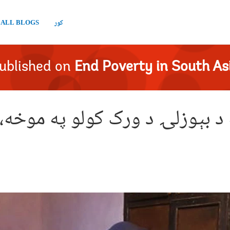
کور
ALL BLOGS
ublished on
End Poverty in South As
د بېوزلۍ د ورک کولو په موخه، د