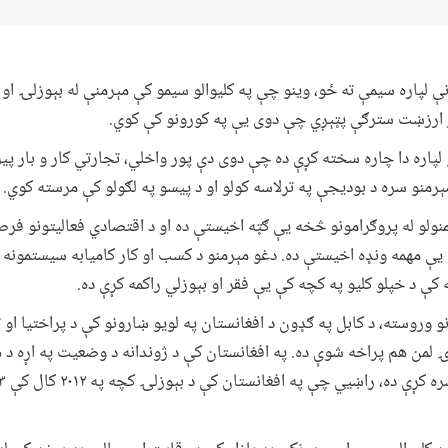
ونې لپاره سیمې ته ځو، وینو چې په کلیوالو سیمو کې مېرمنې له بېوزلۍ
ر ارزښت سترګې پټېږي چې دوی یې په کورونو کې کوي.
و لپاره دا چاره سخته کړې ده چې دوی دې پور واخلي، تجارتي کار و بار پي
ېرمنو سره د بودیجې په ترلاسه کولو او د پیسو په لګولو کې مرسته کوي.
ولو له پروګرامونو څخه یې ګټه اخیستې ده او د اقتصادي فعالیتونو فرص
ې مهمه ونډه اخیستې ده. دغو مېرمنو د کسب او کار کامیابه سیستمونه ر
ه کې د خپلو کلیو په کچه کې یې فقر او بېوزلي راکمه کړې ده.
و وروسته، د کابل په ګډون د افغانستان په لویو ښارونو کې د پراختیا او
رۍ لمن هم پراخه شوې ده. په افغانستان کې د ژوندانه د وضعیت په اړه