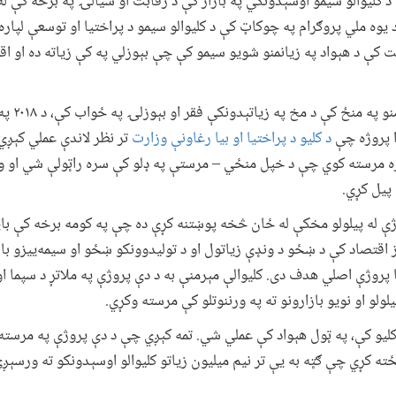
لیوالو سیمو اوسېدونکي په بازار کې د رقابت او سیالۍ په برخه کې له 
وه ملي پروګرام په چوکاټ کې د کلیوالو سیمو د پراختیا او توسعې لپار
ې د هېواد په زیانمنو شویو سیمو کې چې بېوزلي په کې زیاته ده او اقت
ځ کې د مخ په زیاتېدونکې فقر او بېوزلۍ په ځواب کې، د ۲۰۱۸ په اکټوبر میاشت کې
ا پروژه چې
د کلیو د پراختیا او بیا رغاونې وزارت
تر نظر لاندې عملي کېږي
سره مرسته کوي چې د خپل منځي – مرستې په ډلو کې سره راټولې شي او ور
 پیل کړي.
ژې له پیلولو مخکې له ځان څخه پوښتنه کړې ده چې په کومه برخه کې بای
اقتصاد کې د ښځو د ونډې زیاتول او د تولیدوونکو ښځو او سیمه‌ییزو بازا
 پروژې اصلي هدف دی. کلیوالې مېرمنې به د دې پروژې په ملاتړ د سپما ا
ولو او نویو بازارونو ته په ورننوتلو کې مرسته وکړي.
ا پروژه به په ۷۶ ولسوالیو او ۵۰۰۰ کلیو کې، په ټول هېواد کې عملي شي. تمه کېږي چې د دې پروژې 
ځته کړي چې ګټه به یې تر نیم میلیون زیاتو کلیوالو اوسېدونکو ته ورسېږي