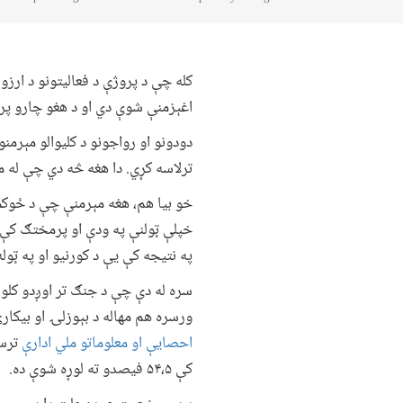
کله چې د پروژې د فعالیتونو د ارز
اغېزمنې شوې دي او د هغو چارو پ
دودونو او رواجونو د کلیوالو مېرمن
ترلاسه کړي. دا هغه څه دي چې له م
خو بیا هم، هغه مېرمنې چې د ځوکمن
خپلې ټولنې په ودې او پرمختګ کې ی
په نتیجه کې یې د کورنیو او په ټول
سره له دې چې د جنګ تر اوږدو کلون
ورسره هم مهاله د بېوزلۍ او بیکا
احصایې او معلوماتو ملي ادارې
کې ۵۴،۵ فیصدو ته لوړه شوې ده.