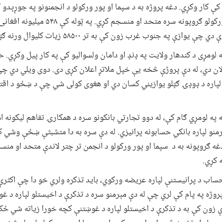
نو د اتو ولسوالیو په ۷۳۱ کلیو کې کار وکړي. دغه پروژه به د سپما او پور ورکولو د انجمنونو 
انجمن به یې د کلیو د سپما او پور ورکولو ګروپونه س
په جنوب غرب زون کې به تر ۵۸۵۰۰ زیات کلیوال ورنه ګټه واخلي.
 لومړی د کندهار ولایت په ډنډ او دامان ولسوالیو کې په کار پیل وکړي. 
لان دي، له دې پروژې څخه یې خپل ملاتړ اعلان کړی دی. دوی ویلي دي چې د
لپاره د ډوډۍ ګټلو یوازیني کسان دي او هغوی کولی شي چې د ښځو د اقت
ه په لومړي ګام کې، له دوو تجارتي بانکونو سره د همکارۍ تفاهم لیکون
 و شا ۵۰۰۰ کلیوالو مېرمنو لپاره بانکي حسابونه پرانیزي. له دې سره به دا متشبثې ښځې 
ه ګروپونه به د سپما او پور ورکولو د انجمن تر چتر لاندې متحد او منس
 کړي.
اب د پرانیستنې لپاره عریضه ورکوي، باید تذکره ولري خو دا چې اکثرې 
پروژه په پام کې لري چې له دې مېرمنو سره د تذکرې د اخیستلو لپاره د 
ې زون کې به د تذکرې د اخیستلو لپاره د غوښتنې کچه خورا زیاته شي ځک