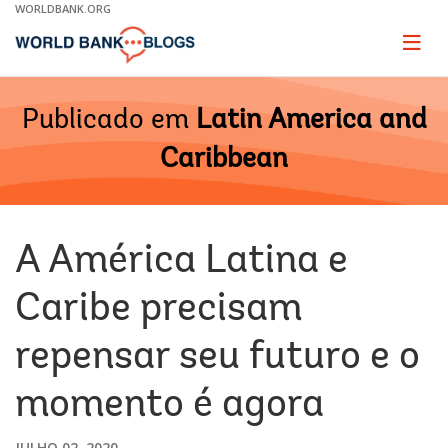
Skip
WORLDBANK.ORG
to
Main
Page
naviga
Navigation
Publicado em
Latin America and
Caribbean
A América Latina e
Caribe precisam
repensar seu futuro e o
momento é agora
JULHO 02, 2020